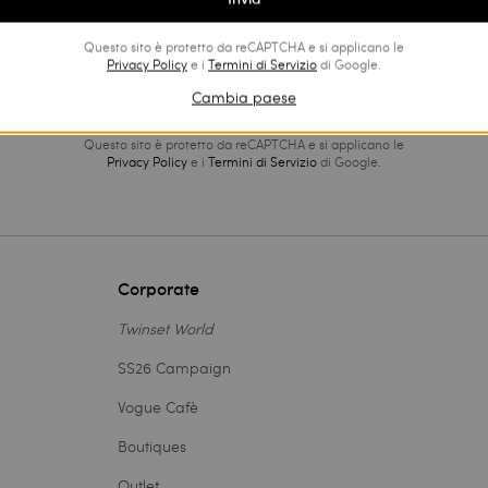
Privacy Policy
Questo sito è protetto da reCAPTCHA e si applicano le
Privacy Policy
e i
Termini di Servizio
di Google.
Cambia paese
Questo sito è protetto da reCAPTCHA e si applicano le
Privacy Policy
e i
Termini di Servizio
di Google.
Corporate
Twinset World
SS26 Campaign
Vogue Cafè
Boutiques
Outlet