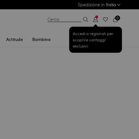
Spedizione in
Italia
0
Cerca
Accedi o registrati per
Actitude
Bambina
scoprire vantaggi
esclusivi