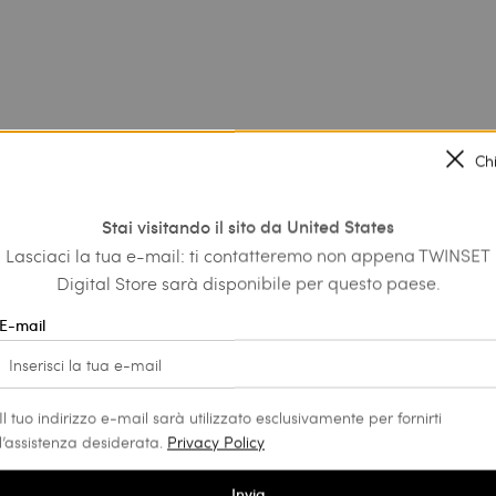
Ch
Stai visitando il sito da United States
Lasciaci la tua e-mail: ti contatteremo non appena TWINSET
Digital Store sarà disponibile per questo paese.
E-mail
TWINSET News
Il tuo indirizzo e-mail sarà utilizzato esclusivamente per fornirti
l’assistenza desiderata.
Privacy Policy
Iscriviti per rimanere sempre aggiornato sulle
ultime novità e promozioni TWINSET.
Invia