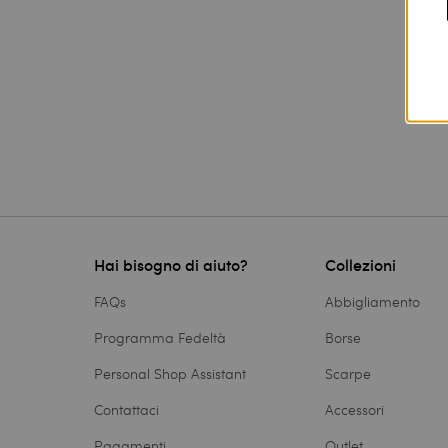
Hai bisogno di aiuto?
Collezioni
FAQs
Abbigliamento
Programma Fedeltà
Borse
Personal Shop Assistant
Scarpe
Contattaci
Accessori
Pagamenti
Outlet