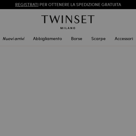
SALDI NUOVI LOOK FINO AL -50% |
SHOP NOW
REGISTRATI
PER OTTENERE LA SPEDIZIONE GRATUITA
Nuovi arrivi
Abbigliamento
Borse
Scarpe
Accessori