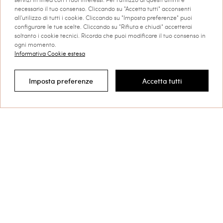
necessario il tuo consenso. Cliccando su "Accetta tutti" acconsenti
all'utilizzo di tutti i cookie. Cliccando su "Imposta preferenze" puoi
configurare le tue scelte. Cliccando su "Rifiuta e chiudi" accetterai
soltanto i cookie tecnici. Ricorda che puoi modificare il tuo consenso in
ogni momento.
Informativa Cookie estesa
Blusa in crêpe de Chine con
Abito lungo in maglia seamless
volant
a righe
Imposta preferenze
Accetta tutti
Filtra per
€ 240.00
€ 120.00
€ 260.00
€ 130.00
SALES
SALES
CARICA ALTRI PRODOTTI
Next
1
2
3
... 11
TWINSET News