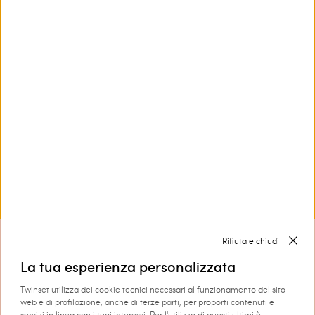
Jeans a palazzo con impunture
Sneakers Fessura con inserti
€ 260.00
€ 130.00
€ 188.00
€ 94.00
SALES
SALES
Rifiuta e chiudi
La tua esperienza personalizzata
Twinset utilizza dei cookie tecnici necessari al funzionamento del sito
web e di profilazione, anche di terze parti, per proporti contenuti e
servizi in linea con i tuoi interessi. Per l'utilizzo di questi ultimi è