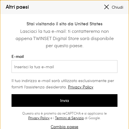
SALDI NUOVI LOOK FINO AL -50% |
SHOP NOW
Altri paesi
Chiudi
REGISTRATI
PER OTTENERE LA SPEDIZIONE GRATUITA
0
Stai visitando il sito da United States
Accedi o registrati per
Lasciaci la tua e-mail: ti contatteremo non
Shop by occasion
Tempo libero
scoprire vantaggi
appena TWINSET Digital Store sarà disponibile
esclusivi
Tempo libero Donna
(212)
per questo paese.
Un'eleganza rilassata che lascia il segno. Scopri le nostre
E-mail
proposte per il tempo libero e il weekend, troverai capispalla e
denim di carattere, easywear dai dettagli iconici, knitwear e
accessori per look perfetti.
Il tuo indirizzo e-mail sarà utilizzato esclusivamente per
fornirti l’assistenza desiderata.
Privacy Policy
Invia
Questo sito è protetto da reCAPTCHA e si applicano le
Privacy Policy
e i
Termini di Servizio
di Google.
Cambia paese