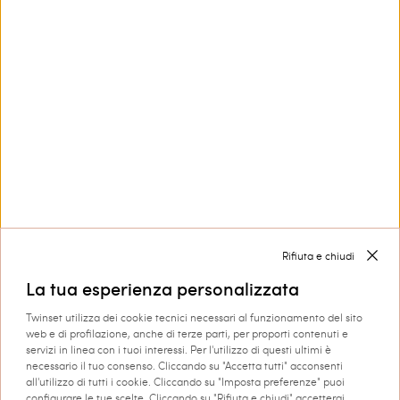
Cintura con intreccio e maxi
Collana con ciondolo a
fibbia
conchiglia
€ 98.00
€ 68.60
€ 120.00
€ 60.00
SALES
SALES
CARICA ALTRI PRODOTTI
Rifiuta e chiudi
La tua esperienza personalizzata
Next
1
2
3
... 6
Twinset utilizza dei cookie tecnici necessari al funzionamento del sito
web e di profilazione, anche di terze parti, per proporti contenuti e
TWINSET News
servizi in linea con i tuoi interessi. Per l'utilizzo di questi ultimi è
necessario il tuo consenso. Cliccando su "Accetta tutti" acconsenti
Iscriviti per rimanere sempre
all'utilizzo di tutti i cookie. Cliccando su "Imposta preferenze" puoi
aggiornato sulle
configurare le tue scelte. Cliccando su "Rifiuta e chiudi" accetterai