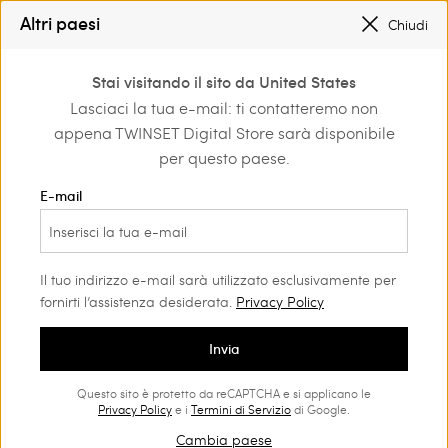
SALDI NUOVI LOOK FINO AL -50% |
SHOP NOW
Altri paesi
Chiudi
REGISTRATI
PER OTTENERE LA SPEDIZIONE GRATUITA
0
Stai visitando il sito da United States
Accedi o registrati per
Lasciaci la tua e-mail: ti contatteremo non
ccessori
Scopri i modelli di tendenza
scoprire vantaggi
appena TWINSET Digital Store sarà disponibile
esclusivi
per questo paese.
Accessori: i modelli di tendenza
(116)
E-mail
Valorizzano, illuminano e catturano l'occhio con eleganza: sono
gli accessori da donna della collezione di Twinset.
Il tuo indirizzo e-mail sarà utilizzato esclusivamente per
fornirti l’assistenza desiderata.
Privacy Policy
Invia
Questo sito è protetto da reCAPTCHA e si applicano le
Privacy Policy
e i
Termini di Servizio
di Google.
Cambia paese