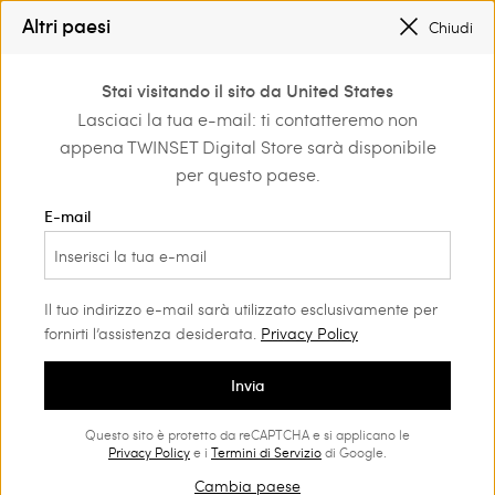
SALDI NUOVI LOOK FINO AL -50% |
SHOP NOW
Altri paesi
Chiudi
REGISTRATI
PER OTTENERE LA SPEDIZIONE GRATUITA
0
Stai visitando il sito da United States
Accedi o registrati per
Lasciaci la tua e-mail: ti contatteremo non
Home
Borse
scoprire vantaggi
appena TWINSET Digital Store sarà disponibile
esclusivi
Borse Donna
(104)
per questo paese.
La borsa è fra gli item più amati di ogni donna. Fra modelli
E-mail
classici, borse multitasking e it bag Twinset saprai trovare
quella più adatta a te.
Il tuo indirizzo e-mail sarà utilizzato esclusivamente per
fornirti l’assistenza desiderata.
Privacy Policy
Invia
Questo sito è protetto da reCAPTCHA e si applicano le
Privacy Policy
e i
Termini di Servizio
di Google.
Cambia paese