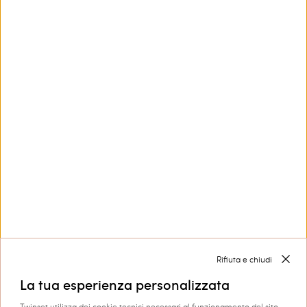
Borsa shopper in crochet con
Borsa hobo in pelle con
charms
moschettone
€ 245.00
€ 122.50
€ 275.00
€ 137.50
SALES
SALES
CARICA ALTRI PRODOTTI
Rifiuta e chiudi
Next
1
2
3
... 6
La tua esperienza personalizzata
Twinset utilizza dei cookie tecnici necessari al funzionamento del sito