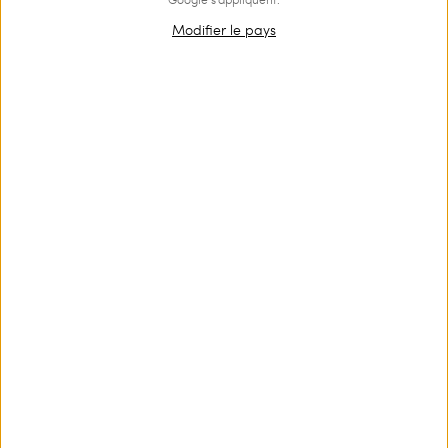
Modifier le pays
Obtenir des informations
détaillées sur un article
Comment commander ?
Statut de la commande
Assistance technique