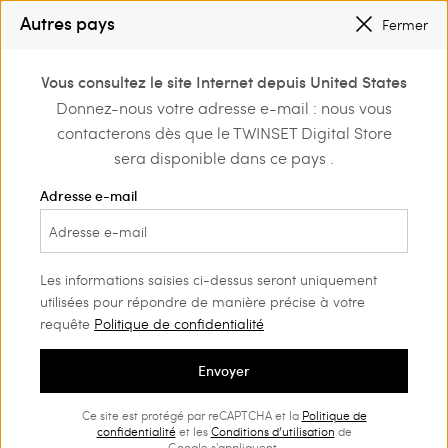
INSCRIVEZ-VOUS
POUR BÉNÉFICIER DE L’EXPÉDITION GRATUITE
Autres pays
Fermer
PETITS PRIX
: JUSQU’À -50 % SUR LA COLLECTION PÉ 2026
0
Vous consultez le site Internet depuis United States
Connectez-vous ou
Donnez-nous votre adresse e-mail : nous vous
Retour au Service clients
inscrivez-vous et
contacterons dès que le TWINSET Digital Store
découvrez les
avantages
sera disponible dans ce pays .
Guide shopping
Adresse e-mail
Pour faire des achats sur le TWINSET Digital Store, il
n'est pas indispensable de créer un compte, mais si
Les informations saisies ci-dessus seront uniquement
vous le faites, vous aurez accès à une multitude de
utilisées pour répondre de manière précise à votre
services exclusifs réservés à nos clients ! Vous
requête
Politique de confidentialité
souhaitez créer votre compte sans plus tarder ?
Consultez
cette page
.
Envoyer
Ce site est protégé par reCAPTCHA et la
Politique de
Trouver un article
confidentialité
et les
Conditions d’utilisation
de
Google s'appliquent.