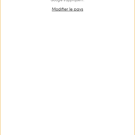
Modifier le pays
T-shirt avec logo et finition
Top côtelé avec cabochons
croisée
€ 70.00
€ 42.00
€ 70.00
€ 42.00
PROMOTIONS
PROMOTIONS