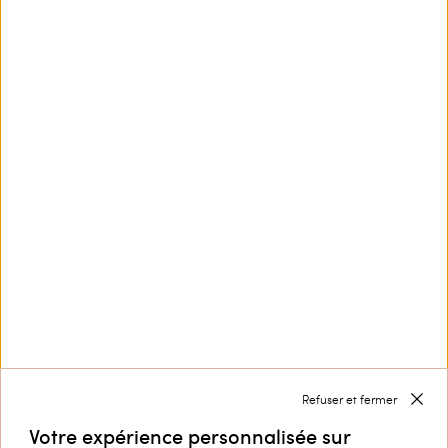
Top ajusté en fil-à-fil
Top et short en maille avec
motif zigzag
€ 100.00
€ 50.00
€ 157.00
€ 78.50
PROMOTIONS
PROMOTIONS
CHARGER DAVANTAGE
Next
1
2
Refuser et fermer
Votre expérience personnalisée sur