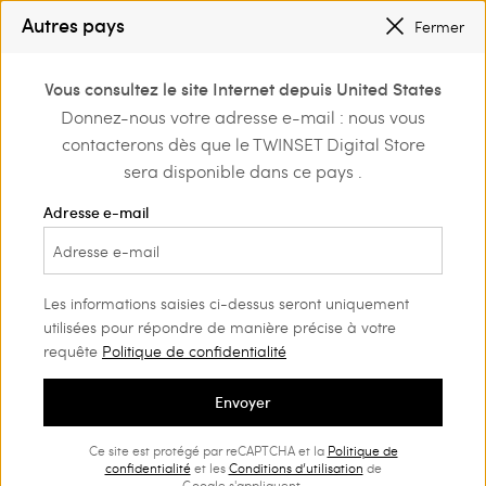
PETITS PRIX
: JUSQU’À -50 % SUR LA COLLECTION PÉ 2026
Autres pays
Fermer
INSCRIVEZ-VOUS
POUR BÉNÉFICIER DE L’EXPÉDITION GRATUITE
0
Vous consultez le site Internet depuis United States
Connectez-vous ou
Donnez-nous votre adresse e-mail : nous vous
Home
Fille
T-shirts et tops
inscrivez-vous et
contacterons dès que le TWINSET Digital Store
découvrez les
T-shirts et tops Fille
(38)
avantages
sera disponible dans ce pays .
Apportez une touche de style unique aux looks de votre petite
Adresse e-mail
avec notre sélection de tops et de tee-shirts fille signés Twinset.
Des coupes raffinées, des insertions créatives et des tissus cosy :
créez un style soigné.
Les informations saisies ci-dessus seront uniquement
utilisées pour répondre de manière précise à votre
requête
Politique de confidentialité
Envoyer
Ce site est protégé par reCAPTCHA et la
Politique de
confidentialité
et les
Conditions d’utilisation
de
Google s'appliquent.