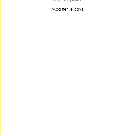
Modifier le pays
Robe courte en maille florale
Chemise en lin et broderie
anglaise
€ 329.00
€ 197.40
€ 246.00
€ 147.60
PROMOTIONS
PROMOTIONS