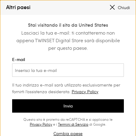
SALDI NUOVI LOOK FINO AL -50% |
SHOP NOW
Altri paesi
Chiudi
REGISTRATI
PER OTTENERE LA SPEDIZIONE GRATUITA
0
Stai visitando il sito da United States
Accedi o registrati per
Lasciaci la tua e-mail: ti contatteremo non
Home
scoprire vantaggi
appena TWINSET Digital Store sarà disponibile
esclusivi
per questo paese.
E-mail
Sottogonna con balza in tulle
Il tuo indirizzo e-mail sarà utilizzato esclusivamente per
fornirti l’assistenza desiderata.
Privacy Policy
Sottogonna bicolore in crinolina, foderata in georgette, con
Invia
balza arricciata di tulle e chiusura con bottoni al fianco. Da
abbinare all’abito SISSI in tono o in colore a contrasto.
Questo sito è protetto da reCAPTCHA e si applicano le
Privacy Policy
e i
Termini di Servizio
di Google.
Cambia paese