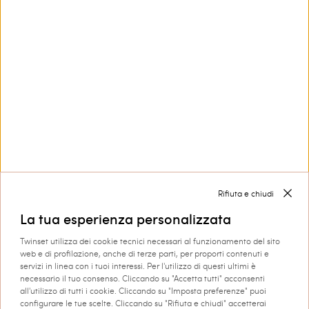
Contattaci
800 599 150
Hai bisogno di aiuto?
Collezioni
Corporate
Rifiuta e chiudi
La tua esperienza personalizzata
Twinset utilizza dei cookie tecnici necessari al funzionamento del sito
web e di profilazione, anche di terze parti, per proporti contenuti e
servizi in linea con i tuoi interessi. Per l'utilizzo di questi ultimi è
necessario il tuo consenso. Cliccando su "Accetta tutti" acconsenti
Spedizione in: Italia
all'utilizzo di tutti i cookie. Cliccando su "Imposta preferenze" puoi
configurare le tue scelte. Cliccando su "Rifiuta e chiudi" accetterai
Lingua: italiano