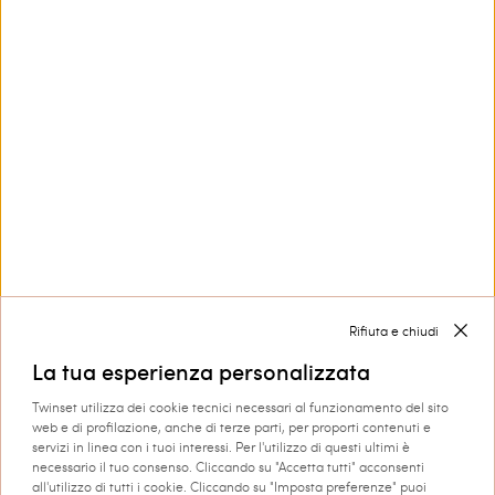
Contattaci
800 599 150
Hai bisogno di aiuto?
Collezioni
Corporate
Rifiuta e chiudi
La tua esperienza personalizzata
Twinset utilizza dei cookie tecnici necessari al funzionamento del sito
web e di profilazione, anche di terze parti, per proporti contenuti e
servizi in linea con i tuoi interessi. Per l'utilizzo di questi ultimi è
necessario il tuo consenso. Cliccando su "Accetta tutti" acconsenti
Spedizione in: Italia
all'utilizzo di tutti i cookie. Cliccando su "Imposta preferenze" puoi