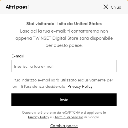
REGISTRATI
PER OTTENERE LA SPEDIZIONE GRATUITA
Altri paesi
Chiudi
SALDI NUOVI LOOK FINO AL -50% |
SHOP NOW
0
REGISTRATI
PER OTTENERE LA SPEDIZIONE GRATUITA
Stai visitando il sito da United States
Accedi o registrati per
Lasciaci la tua e-mail: ti contatteremo non
Home
scoprire vantaggi
appena TWINSET Digital Store sarà disponibile
esclusivi
per questo paese.
E-mail
Abito lungo in georgette plissé
Il tuo indirizzo e-mail sarà utilizzato esclusivamente per
fornirti l’assistenza desiderata.
Privacy Policy
Abito lungo in georgette plissé, con scollatura a nodo
drappeggiata, fondo asimmetrico rifinito da balza, chiusura
Invia
con zip sul retro. L'abito può essere indossato anche con
spalline rimovibili, in dotazione con il capo.
Questo sito è protetto da reCAPTCHA e si applicano le
Privacy Policy
e i
Termini di Servizio
di Google.
Cambia paese