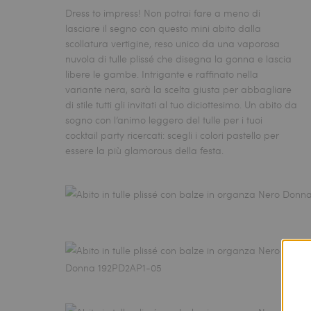
Dress to impress! Non potrai fare a meno di
lasciare il segno con questo mini abito dalla
scollatura vertigine, reso unico da una vaporosa
nuvola di tulle plissé che disegna la gonna e lascia
libere le gambe. Intrigante e raffinato nella
variante nera, sarà la scelta giusta per abbagliare
di stile tutti gli invitati al tuo diciottesimo. Un abito da
sogno con l’animo leggero del tulle per i tuoi
cocktail party ricercati: scegli i colori pastello per
essere la più glamorous della festa.