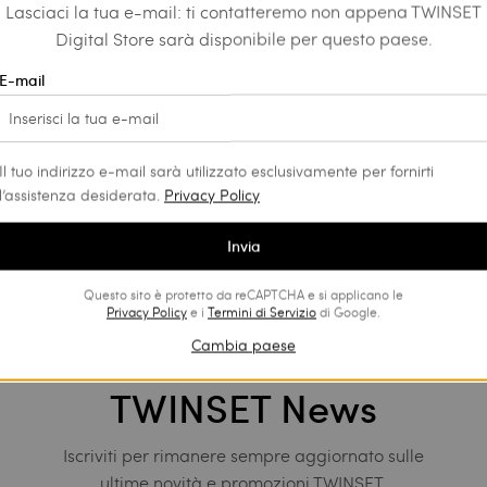
Lasciaci la tua e-mail: ti contatteremo non appena TWINSET
Digital Store sarà disponibile per questo paese.
E-mail
Il tuo indirizzo e-mail sarà utilizzato esclusivamente per fornirti
l’assistenza desiderata.
Privacy Policy
Invia
Questo sito è protetto da reCAPTCHA e si applicano le
Privacy Policy
e i
Termini di Servizio
di Google.
Cambia paese
TWINSET News
Iscriviti per rimanere sempre aggiornato sulle
ultime novità e promozioni TWINSET.