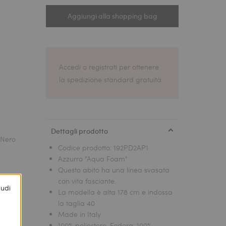
Aggiungi alla shopping bag
Accedi o registrati per ottenere
la spedizione standard gratuita
Dettagli prodotto
Codice prodotto:
192PD2AP1
Azzurro "Aqua Foam"
Questo abito ha una linea svasata
con vita fasciante.
iudi
La modella è alta 178 cm e indossa
la taglia 40
Made in Italy
100% poliestere. Fodera: 100%