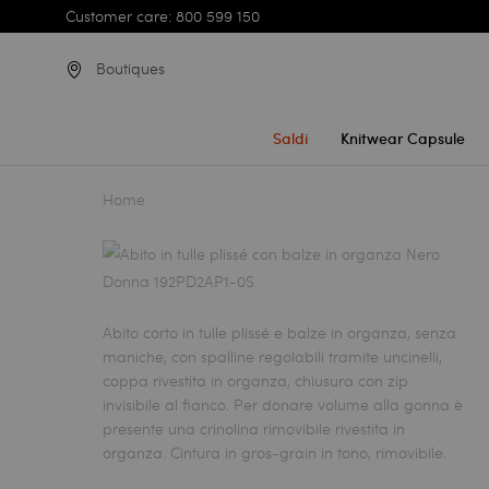
Customer care: 800 599 150
Boutiques
Saldi
Knitwear Capsule
Home
Abito corto in tulle plissé e balze in organza, senza
maniche, con spalline regolabili tramite uncinelli,
coppa rivestita in organza, chiusura con zip
invisibile al fianco. Per donare volume alla gonna è
presente una crinolina rimovibile rivestita in
organza. Cintura in gros-grain in tono, rimovibile.