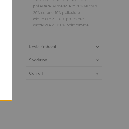
poliestere. Materiale 2: 70% viscosa
20% cotone 10% poliestere.
Materiale 3: 100% poliestere.
Materiale 4: 100% poliammide.
Resi e rimborsi
Spedizioni
Contatti