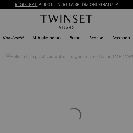
REGISTRATI
PER OTTENERE LA SPEDIZIONE GRATUITA
SALDI NUOVI LOOK FINO AL -50% |
SHOP NOW
REGISTRATI
PER OTTENERE LA SPEDIZIONE GRATUITA
Nuovi arrivi
Abbigliamento
Borse
Scarpe
Accessori