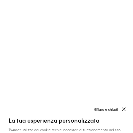
Questo sito è protetto da reCAPTCHA e si applicano le
Privacy Policy
e i
Termini di Servizio
di Google.
Contattaci
800 599 150
Hai bisogno di aiuto?
Collezioni
Corporate
Rifiuta e chiudi
La tua esperienza personalizzata
Twinset utilizza dei cookie tecnici necessari al funzionamento del sito