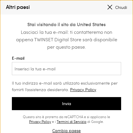
REGISTRATI
PER OTTENERE LA SPEDIZIONE GRATUITA
Altri paesi
Chiudi
SALDI NUOVI LOOK FINO AL -50% |
SHOP NOW
0
REGISTRATI
PER OTTENERE LA SPEDIZIONE GRATUITA
Stai visitando il sito da United States
Accedi o registrati per
Lasciaci la tua e-mail: ti contatteremo non
Home
scoprire vantaggi
appena TWINSET Digital Store sarà disponibile
esclusivi
per questo paese.
E-mail
Abito bustier in tulle plissé
Il tuo indirizzo e-mail sarà utilizzato esclusivamente per
fornirti l’assistenza desiderata.
Privacy Policy
Abito bustier in tulle leggero plissé, con gonna voluminosa
Invia
creata da strati di balze, chiusura con zip al fianco. Da
indossare anche con spalline rimovibili, in dotazione al capo. Il
Questo sito è protetto da reCAPTCHA e si applicano le
Privacy Policy
e i
Termini di Servizio
di Google.
modello può essere abbinato alla sottogonna in tono o in
colore a contrasto.
Cambia paese