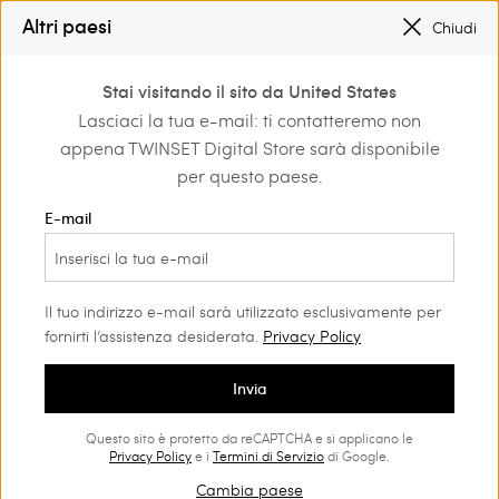
REGISTRATI
PER OTTENERE LA SPEDIZIONE GRATUITA
Altri paesi
Chiudi
SALDI NUOVI LOOK FINO AL -50% |
SHOP NOW
0
REGISTRATI
PER OTTENERE LA SPEDIZIONE GRATUITA
Stai visitando il sito da United States
Accedi o registrati per
Lasciaci la tua e-mail: ti contatteremo non
Home
scoprire vantaggi
appena TWINSET Digital Store sarà disponibile
esclusivi
per questo paese.
E-mail
Abito bustier in tulle plissé
Il tuo indirizzo e-mail sarà utilizzato esclusivamente per
fornirti l’assistenza desiderata.
Privacy Policy
Abito bustier in tulle leggero plissé, con gonna voluminosa
Invia
creata da strati di balze, chiusura con zip al fianco. Da
indossare anche con spalline rimovibili, in dotazione al capo. Il
Questo sito è protetto da reCAPTCHA e si applicano le
Privacy Policy
e i
Termini di Servizio
di Google.
modello può essere abbinato alla sottogonna in tono o in
colore a contrasto.
Cambia paese