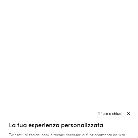
Questo sito è protetto da reCAPTCHA e si applicano le
Privacy Policy
e i
Termini di Servizio
di Google.
Contattaci
800 599 150
Hai bisogno di aiuto?
Collezioni
Corporate
Rifiuta e chiudi
La tua esperienza personalizzata
Twinset utilizza dei cookie tecnici necessari al funzionamento del sito