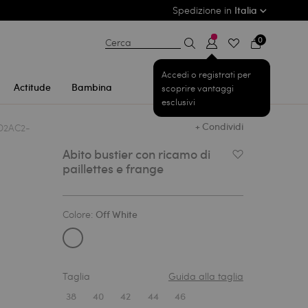
Spedizione in
Italia
0
Cerca
Accedi o registrati per
Actitude
Bambina
scoprire vantaggi
esclusivi
+ Condividi
Abito bustier con ricamo di
Aggiungi alla list
paillettes e frange
Colore:
Off White
Taglia
Guida alla taglia
1
38
40
42
44
46