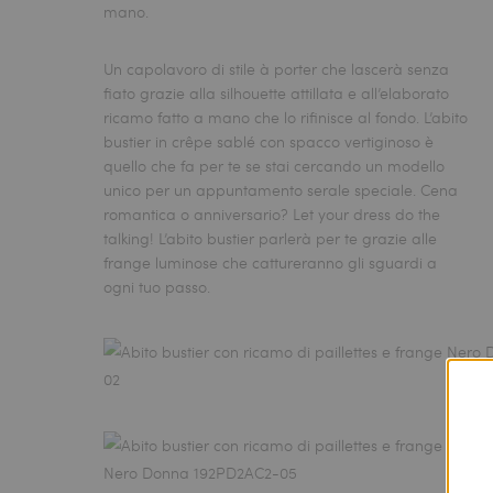
mano.
Un capolavoro di stile à porter che lascerà senza
fiato grazie alla silhouette attillata e all’elaborato
ricamo fatto a mano che lo rifinisce al fondo. L’abito
bustier in crêpe sablé con spacco vertiginoso è
quello che fa per te se stai cercando un modello
unico per un appuntamento serale speciale. Cena
romantica o anniversario? Let your dress do the
talking! L’abito bustier parlerà per te grazie alle
frange luminose che cattureranno gli sguardi a
ogni tuo passo.