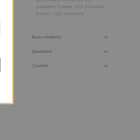
poliestere. Fodera: 100% poliestere.
Ricamo: 100% poliestere
Resi e rimborsi
Spedizioni
Contatti