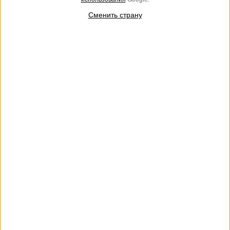
Сменить страну
АУТЛЕТ
Юбка-годе из неопреновой ткани
€ 118.00
€ 82.00
Короткая юбка из эластичной вискозной неопреновой ткани
со складками фасона годе, застежкой-молнией и линией