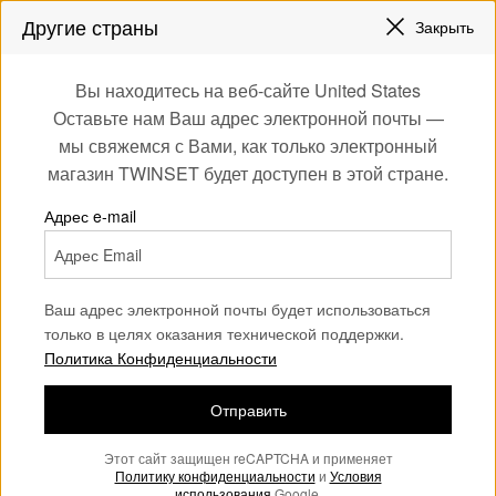
СКИДКИ НОВЫЕ НАРЯДЫ |
ДО 50%
Другие страны
Закрыть
ЗАРЕГИСТРИРУЙТЕСЬ
ЧТОБЫ ПОЛУЧИТЬ БЕСПЛАТНУЮ ДОСТАВКУ
0
Вы находитесь на веб-сайте United States
Войдите или
Оставьте нам Ваш адрес электронной почты —
Home
Аутлет
Девочка
Юбки
зарегистрируйтесь
мы свяжемся с Вами, как только электронный
для эксклюзивных
магазин TWINSET будет доступен в этой стране.
бонусов
Адрес e-mail
Ваш адрес электронной почты будет использоваться
только в целях оказания технической поддержки.
Политика Конфиденциальности
Отправить
Этот сайт защищен reCAPTCHA и применяет
Политику конфиденциальности
и
Условия
использования
Google.