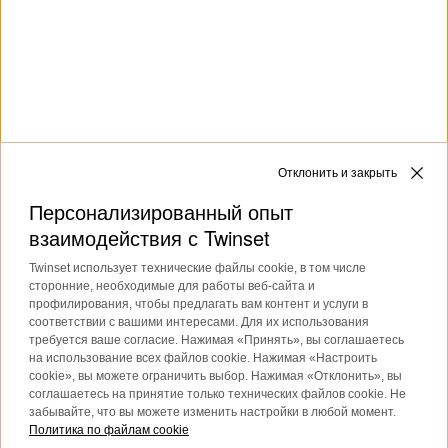
Клиентская служба
Коллекции
О бренде
Отклонить и закрыть
Персонализированный опыт
взаимодействия с Twinset
Twinset использует технические файлы cookie, в том числе
сторонние, необходимые для работы веб-сайта и
Доставка в: Эстония
профилирования, чтобы предлагать вам контент и услуги в
соответствии с вашими интересами. Для их использования
Язык: русский
требуется ваше согласие. Нажимая «Принять», вы соглашаетесь
на использование всех файлов cookie. Нажимая «Настроить
cookie», вы можете ограничить выбор. Нажимая «Отклонить», вы
соглашаетесь на принятие только технических файлов cookie. Не
забывайте, что вы можете изменить настройки в любой момент.
©
2026 TWINSET S.p.A., акционерное общество с
Политика по файлам cookie