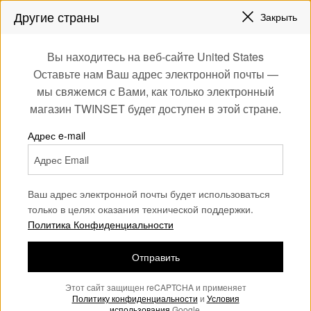
ЗАРЕГИСТРИРУЙТЕСЬ
ЧТОБЫ ПОЛУЧИТЬ БЕСПЛАТНУЮ ДОСТАВКУ
Другие страны
СКИДКИ
Закрыть
СКИДКИ НОВЫЕ НАРЯДЫ |
ДО 50%
0
ДО 50%
Вы находитесь на веб-сайте United States
Войдите или
Оставьте нам Ваш адрес электронной почты —
зарегистрируйтесь
НАЧАТЬ ШОППИНГ
мы свяжемся с Вами, как только электронный
для эксклюзивных
магазин TWINSET будет доступен в этой стране.
бонусов
Адрес e-mail
Ваш адрес электронной почты будет использоваться
только в целях оказания технической поддержки.
Политика Конфиденциальности
Отправить
Этот сайт защищен reCAPTCHA и применяет
Политику конфиденциальности
и
Условия
использования
Google.