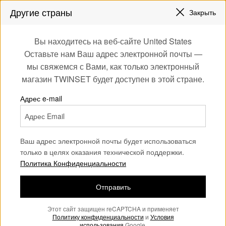
СКИДКИ НОВЫЕ НАРЯДЫ |
ДО 50%
Другие страны
Закрыть
ЗАРЕГИСТРИРУЙТЕСЬ
ЧТОБЫ ПОЛУЧИТЬ БЕСПЛАТНУЮ ДОСТАВКУ
0
Вы находитесь на веб-сайте United States
Войдите или
Оставьте нам Ваш адрес электронной почты —
ome
Обувь
Туфли на каблуке
зарегистрируйтесь
мы свяжемся с Вами, как только электронный
для эксклюзивных
Women's Heeled sandals
(21)
магазин TWINSET будет доступен в этой стране.
бонусов
Придайте элегантности своему образу с помощью туфель на
Адрес e-mail
каблуке Twinset, которые наиболее соответствуют вашим
предпочтениям. В нашем ассортименте вы найдете
множество идей для вдохновения.
Ваш адрес электронной почты будет использоваться
только в целях оказания технической поддержки.
Политика Конфиденциальности
Отправить
Этот сайт защищен reCAPTCHA и применяет
Политику конфиденциальности
и
Условия
использования
Google.