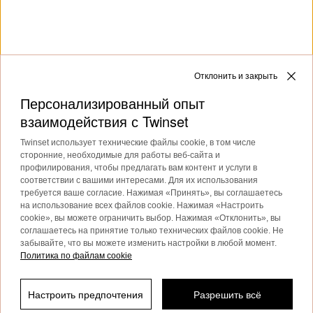
Посмотрите все туфли на каблуке от Twinset
Каждая модница мечтает о
туфлях на каблуке
, которые
заставляют чувствовать себя более женственной и
гламурной.
Отклонить и закрыть
Подробнее
Персонализированный опыт
взаимодействия с Twinset
TWINSET News
Twinset использует технические файлы cookie, в том числе
сторонние, необходимые для работы веб-сайта и
профилирования, чтобы предлагать вам контент и услуги в
Подпишитесь, чтобы быть в курсе
соответствии с вашими интересами. Для их использования
последних новостей и акций
требуется ваше согласие. Нажимая «Принять», вы соглашаетесь
на использование всех файлов cookie. Нажимая «Настроить
TWINSET.
cookie», вы можете ограничить выбор. Нажимая «Отклонить», вы
Privacy Policy
соглашаетесь на принятие только технических файлов cookie. Не
забывайте, что вы можете изменить настройки в любой момент.
Политика по файлам cookie
Настроить предпочтения
Разрешить всё
Этот сайт защищен reCAPTCHA и применяет
Отфильтровать по
Политику конфиденциальности
и
Условия