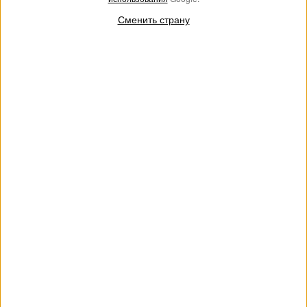
Сменить страну
Кожаные туфли-мюли с
Кожаные туфли-лодочки с
пряжкой
бантиком
€ 217.00
€ 130.20
€ 221.00
€ 132.60
SALES
SALES