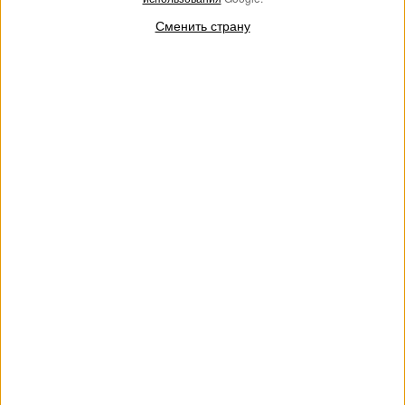
Сменить страну
Круглая сумка-шоппер из
Большая сумка Liliane из
рафии с бахромой
рафии кроше
€ 142.00
€ 71.00
€ 265.00
€ 132.50
SALES
SALES