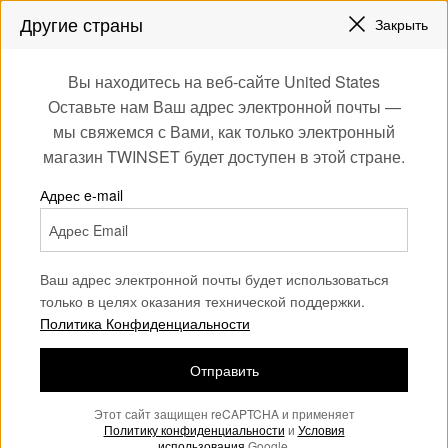
СКИДКИ НОВЫЕ НАРЯДЫ |
ДО 50%
Другие страны
Закрыть
ЗАРЕГИСТРИРУЙТЕСЬ
ЧТОБЫ ПОЛУЧИТЬ БЕСПЛАТНУЮ ДОСТАВКУ
0
Вы находитесь на веб-сайте United States
Войдите или
Оставьте нам Ваш адрес электронной почты —
Сумки
Сумки для ношения в руке
зарегистрируйтесь
мы свяжемся с Вами, как только электронный
для эксклюзивных
магазин TWINSET будет доступен в этой стране.
бонусов
Сумки для ношения в руках
Адрес e-mail
(62)
Ваш адрес электронной почты будет использоваться
только в целях оказания технической поддержки.
Политика Конфиденциальности
Отправить
Этот сайт защищен reCAPTCHA и применяет
Политику конфиденциальности
и
Условия
использования
Google.