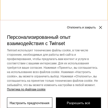
TWINSET News
Подпишитесь, чтобы быть в курсе
последних новостей и акций
TWINSET.
Privacy Policy
Отклонить и закрыть
Персонализированный опыт
взаимодействия с Twinset
Этот сайт защищен reCAPTCHA и применяет
Twinset использует технические файлы cookie, в том числе
Политику конфиденциальности
и
Условия
сторонние, необходимые для работы веб-сайта и
использования
Google.
профилирования, чтобы предлагать вам контент и услуги в
соответствии с вашими интересами. Для их использования
требуется ваше согласие. Нажимая «Принять», вы соглашаетесь
на использование всех файлов cookie. Нажимая «Настроить
cookie», вы можете ограничить выбор. Нажимая «Отклонить», вы
соглашаетесь на принятие только технических файлов cookie. Не
забывайте, что вы можете изменить настройки в любой момент.
Политика по файлам cookie
Клиентская служба
Настроить предпочтения
Разрешить всё
Отфильтровать по