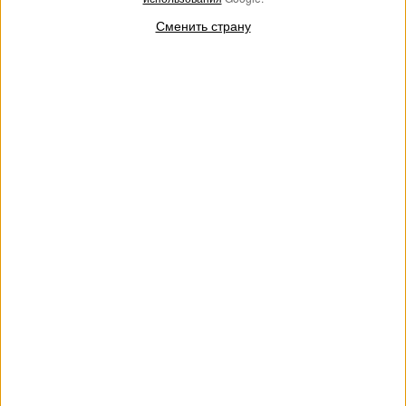
Сменить страну
Шляпа из искусственной
Бейсбольная кепка из
соломки
габардина
€ 150.00
€ 75.00
€ 91.00
€ 45.50
SALES
SALES