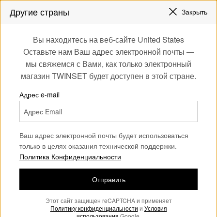
ЗАРЕГИСТРИРУЙТЕСЬ
ЧТОБЫ ПОЛУЧИТЬ БЕСПЛАТНУЮ ДОСТАВКУ
Другие страны
Закрыть
СКИДКИ НОВЫЕ НАРЯДЫ |
ДО 50%
0
ЗАРЕГИСТРИРУЙТЕСЬ
ЧТОБЫ ПОЛУЧИТЬ БЕСПЛАТНУЮ ДОСТАВКУ
Вы находитесь на веб-сайте United States
Войдите или
Оставьте нам Ваш адрес электронной почты —
Home
Аксессуары
Шляпы
зарегистрируйтесь
мы свяжемся с Вами, как только электронный
для эксклюзивных
Шляпы женщина
(11)
магазин TWINSET будет доступен в этой стране.
бонусов
Женская шляпа — это аксессуар, способный сделать ваш
Адрес e-mail
образ более изысканным. В нашей коллекции вас ждет
богатый выбор моделей, каждая из которых обладает своим
стилем и характером.
Ваш адрес электронной почты будет использоваться
только в целях оказания технической поддержки.
Политика Конфиденциальности
Отправить
Этот сайт защищен reCAPTCHA и применяет
Политику конфиденциальности
и
Условия
использования
Google.