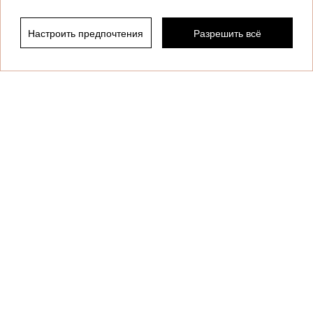
Настроить предпочтения
Разрешить всё
Отфильтровать по
Этот сайт защищен reCAPTCHA и применяет
Политику конфиденциальности
и
Условия
использования
Google.
Клиентская служба
Коллекции
О бренде