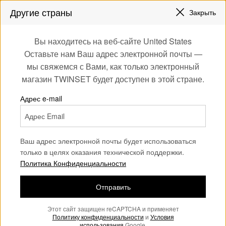
СКИДКИ НОВЫЕ НАРЯДЫ |
ДО 50%
Другие страны
Закрыть
ЗАРЕГИСТРИРУЙТЕСЬ
ЧТОБЫ ПОЛУЧИТЬ БЕСПЛАТНУЮ ДОСТАВКУ
0
Вы находитесь на веб-сайте United States
Войдите или
Оставьте нам Ваш адрес электронной почты —
Home
Одежда
зарегистрируйтесь
мы свяжемся с Вами, как только электронный
для эксклюзивных
Верхняя одежда
(108)
магазин TWINSET будет доступен в этой стране.
бонусов
В линии верхней одежды классические модели выполнены
Адрес e-mail
из нетрадиционных материалов и в необычной цветовой
гамме. Куртки, пальто, джинсовые куртки, блейзеры и
байкерские куртки - для интерпретации вашего образа.
Ваш адрес электронной почты будет использоваться
только в целях оказания технической поддержки.
Политика Конфиденциальности
Отправить
Этот сайт защищен reCAPTCHA и применяет
Политику конфиденциальности
и
Условия
использования
Google.