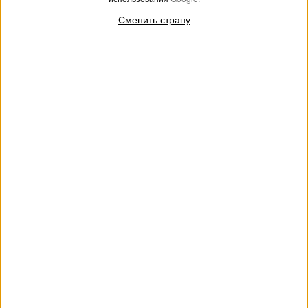
Сменить страну
Куртка из саржевого полотна с
Жилет с вышивкой и поясом
вышивкой
€ 195.00
€ 136.50
€ 306.00
€ 153.00
SALES
SALES