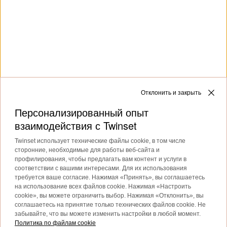
Женская коллекция жакетов и верхней одежды от Twinset
Носите нашу
женскую верхнюю одежду
легко и
непринужденно: она позволит вам интерпретировать свой
повседневный образ в элегантном ключе.
Отклонить и закрыть
Подробнее
Персонализированный опыт
взаимодействия с Twinset
Twinset использует технические файлы cookie, в том числе
TWINSET News
сторонние, необходимые для работы веб-сайта и
профилирования, чтобы предлагать вам контент и услуги в
соответствии с вашими интересами. Для их использования
Подпишитесь, чтобы быть в курсе
требуется ваше согласие. Нажимая «Принять», вы соглашаетесь
последних новостей и акций
на использование всех файлов cookie. Нажимая «Настроить
cookie», вы можете ограничить выбор. Нажимая «Отклонить», вы
TWINSET.
соглашаетесь на принятие только технических файлов cookie. Не
Privacy Policy
забывайте, что вы можете изменить настройки в любой момент.
Политика по файлам cookie