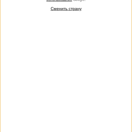
Сменить страну
АУТЛЕТ
Кожаные сникеры в стиле колор-блок
€ 163.00
€ 110.00
Сникеры из телячьей кожи в стиле колор-блок с контрастной
надписью-логотипом и резиновой подошвой.