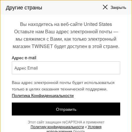
СКИДКИ НОВЫЕ НАРЯДЫ |
ДО 50%
Другие страны
Закрыть
ЗАРЕГИСТРИРУЙТЕСЬ
ЧТОБЫ ПОЛУЧИТЬ БЕСПЛАТНУЮ ДОСТАВКУ
0
Вы находитесь на веб-сайте United States
Войдите или
Оставьте нам Ваш адрес электронной почты —
Home
Аутлет
Девочка
Обувь
зарегистрируйтесь
мы свяжемся с Вами, как только электронный
для эксклюзивных
магазин TWINSET будет доступен в этой стране.
бонусов
Адрес e-mail
Ваш адрес электронной почты будет использоваться
только в целях оказания технической поддержки.
Политика Конфиденциальности
Отправить
Этот сайт защищен reCAPTCHA и применяет
Политику конфиденциальности
и
Условия
использования
Google.