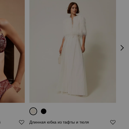
й
Длинная юбка из тафты и тюля
Кру