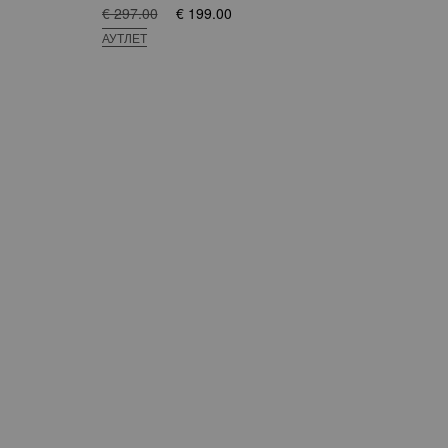
€ 297.00
€ 199.00
€ 82
АУТЛЕТ
АУТ