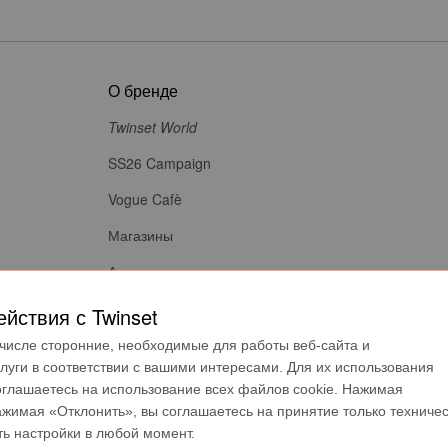
О бренде
Twinset World
SS26 Campaign
Vogue Cafè
Магазины
Аутлет
Карьера
йствия с Twinset
Правовая информация
м числе сторонние, необходимые для работы веб-сайта и
луги в соответствии с вашими интересами. Для их использования
Декларация о доступности
оглашаетесь на использование всех файлов cookie. Нажимая
ажимая «Отклонить», вы соглашаетесь на принятие только техниче
ть настройки в любой момент.