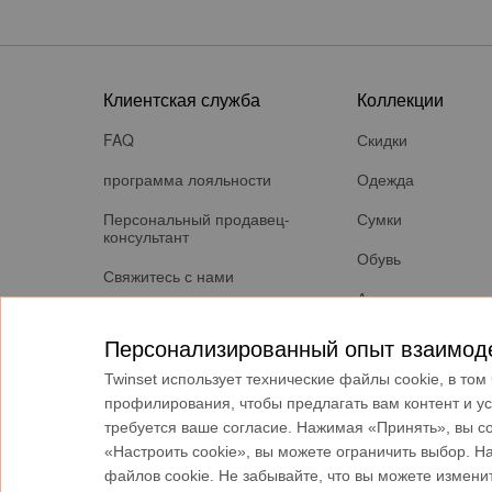
Клиентская служба
Коллекции
FAQ
Скидки
программа лояльности
Одежда
Персональный продавец-
Сумки
консультант
Обувь
Свяжитесь с нами
Аксессуары
Способы оплаты
Аутлет
Персонализированный опыт взаимоде
Доставка
Подарочная карта
Twinset использует технические файлы cookie, в то
Возврат заказа
профилирования, чтобы предлагать вам контент и ус
требуется ваше согласие. Нажимая «Принять», вы с
Проверить статус заказа
«Настроить cookie», вы можете ограничить выбор. Н
файлов cookie. Не забывайте, что вы можете измени