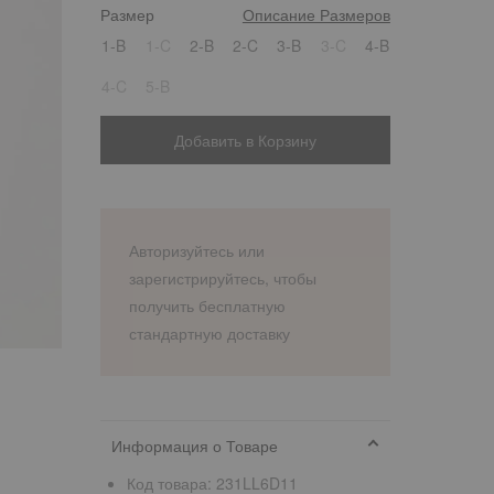
Размер
Описание Размеров
1
1-B
1-C
2-B
2-C
3-B
3-C
4-B
4-C
5-B
Добавить в Корзину
Авторизуйтесь или
зарегистрируйтесь, чтобы
получить бесплатную
стандартную доставку
Информация о Товаре
Код товара:
231LL6D11