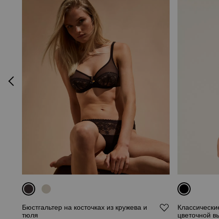
Бюстгальтер на косточках из кружева и
Классические
тюля
цветочной в