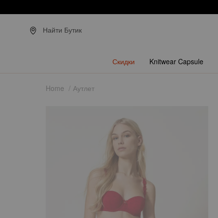
З
Найти Бутик
Скидки
Knitwear Capsule
Home
Аутлет