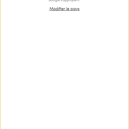
Modifier le pays
Short en filet avec broderie
Robe longue en filet avec
broderie
€ 255.00
€ 178.50
€ 397.00
€ 198.50
SALES
SALES