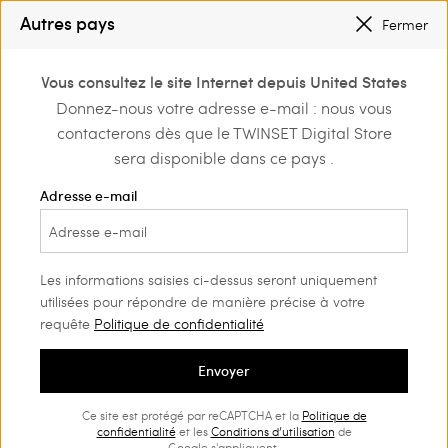
SOLDES NOUVEAUX LOOKS |
JUSQU’À -50 %
Autres pays
Fermer
TWINSET FOR YOU : DES AVANTAGES EXCLUSIFS POUR LES MEMBERS
0
Vous consultez le site Internet depuis United States
Connectez-vous ou
Donnez-nous votre adresse e-mail : nous vous
tements
Shop by occasion
Fête
inscrivez-vous et
contacterons dès que le TWINSET Digital Store
découvrez les
Fête Femme
(57)
avantages
sera disponible dans ce pays .
Fête nocturne ou soirée raffinée ? Fêtes d’anniversaire ou
Adresse e-mail
apéritif au coucher du soleil ? Vous trouverez le modèle fait
pour vous dans notre sélection de robes soirée femme grâce à
une myriade de propositions prêtes à vous faire briller.
Les informations saisies ci-dessus seront uniquement
utilisées pour répondre de manière précise à votre
requête
Politique de confidentialité
Envoyer
Ce site est protégé par reCAPTCHA et la
Politique de
confidentialité
et les
Conditions d’utilisation
de
Google s'appliquent.