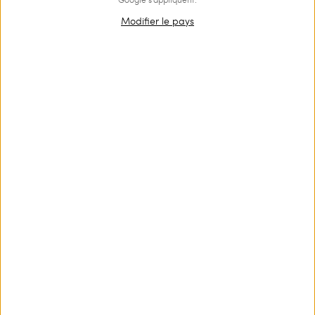
Modifier le pays
Robe courte pour fille en
Robe courte en voile avec
popeline avec dentelle
volants et smocks
€ 170.00
€ 102.00
€ 170.00
€ 85.00
SALES
SALES