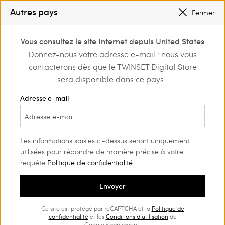
SOLDES NOUVEAUX LOOKS |
JUSQU’À -50 %
Autres pays
Fermer
TWINSET FOR YOU : DES AVANTAGES EXCLUSIFS POUR LES MEMBERS
0
Vous consultez le site Internet depuis United States
Connectez-vous ou
Donnez-nous votre adresse e-mail : nous vous
e
Shop by occasion
Cérémonie
inscrivez-vous et
contacterons dès que le TWINSET Digital Store
découvrez les
Cérémonie Fille
(44)
avantages
sera disponible dans ce pays .
Les moments les plus importants de votre fille, ceux à
Adresse e-mail
immortaliser, méritent la touche de style parfait. Dans notre
sélection de robes fille mariage, vous découvrirez des volants
et des broderies romantiques, des détails inédits, des imprimés
et des associations dans le plus pur style Twinset.
Les informations saisies ci-dessus seront uniquement
utilisées pour répondre de manière précise à votre
requête
Politique de confidentialité
Envoyer
Ce site est protégé par reCAPTCHA et la
Politique de
confidentialité
et les
Conditions d’utilisation
de
Google s'appliquent.