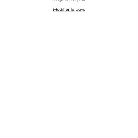
Modifier le pays
Parure de colliers avec charms
Cardigan en maille de lin avec
et pompon
lurex
€ 169.00
€ 101.40
€ 228.00
€ 114.00
SALES
SALES