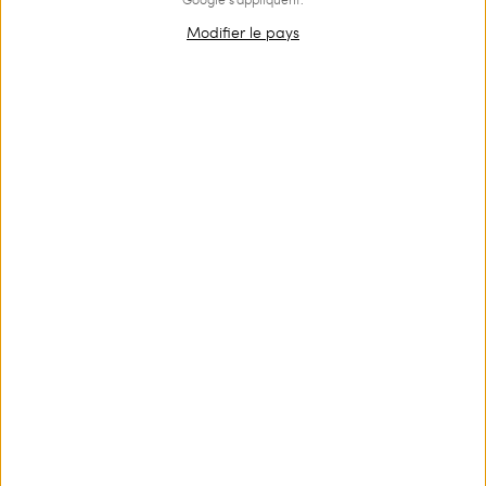
Modifier le pays
Sandales plates en cuir avec
Ballerines en cuir velours
cerises
€ 208.00
€ 104.00
€ 234.00
€ 163.80
SALES
SALES