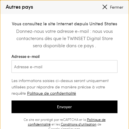
SOLDES NOUVEAUX LOOKS |
JUSQU’À -50 %
Autres pays
Fermer
TWINSET FOR YOU : DES AVANTAGES EXCLUSIFS POUR LES MEMBERS
0
Vous consultez le site Internet depuis United States
Connectez-vous ou
Donnez-nous votre adresse e-mail : nous vous
Home
Chaussures
inscrivez-vous et
contacterons dès que le TWINSET Digital Store
découvrez les
Chaussures Femme
(58)
avantages
sera disponible dans ce pays .
On n’a jamais assez de chaussures. Notre sélection de
Adresse e-mail
mocassins, de ballerines, d’escarpins, de bottes et de baskets
tendance saura répondre à tous vos besoins de style. le.
Les informations saisies ci-dessus seront uniquement
utilisées pour répondre de manière précise à votre
requête
Politique de confidentialité
Envoyer
Ce site est protégé par reCAPTCHA et la
Politique de
confidentialité
et les
Conditions d’utilisation
de
Google s'appliquent.