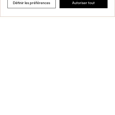
Définir les préférences
Autoriser tout
Filtrer par
Ce site est protégé par reCAPTCHA et la
Politique de
confidentialité
et les
Conditions d’utilisation
de
Google s'appliquent.
Service Clients
Collection
Entreprise