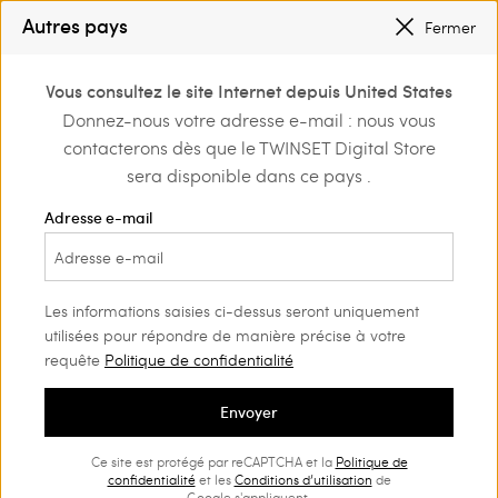
SOLDES NOUVEAUX LOOKS |
JUSQU’À -50 %
Autres pays
Fermer
TWINSET FOR YOU : DES AVANTAGES EXCLUSIFS POUR LES MEMBERS
0
Vous consultez le site Internet depuis United States
Connectez-vous ou
Donnez-nous votre adresse e-mail : nous vous
inscrivez-vous et
contacterons dès que le TWINSET Digital Store
découvrez les
avantages
sera disponible dans ce pays .
Adresse e-mail
Les informations saisies ci-dessus seront uniquement
utilisées pour répondre de manière précise à votre
requête
Politique de confidentialité
Envoyer
Ce site est protégé par reCAPTCHA et la
Politique de
confidentialité
et les
Conditions d’utilisation
de
Google s'appliquent.