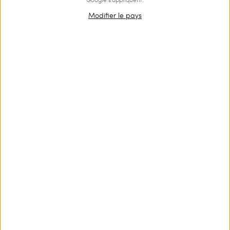
Welcome
Modifier le pays
to the Twinset world