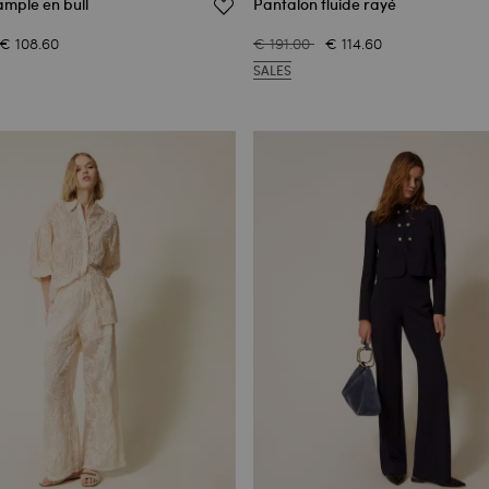
ample en bull
Pantalon fluide rayé
€ 108.60
€ 191.00
€ 114.60
SALES