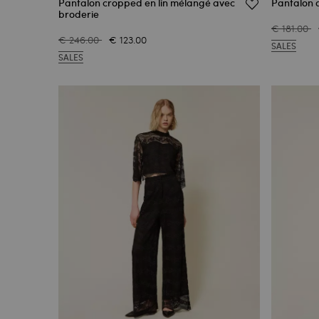
Pantalon cropped en lin mélangé avec
Pantalon 
broderie
€ 181.00
€ 246.00
€ 123.00
SALES
SALES