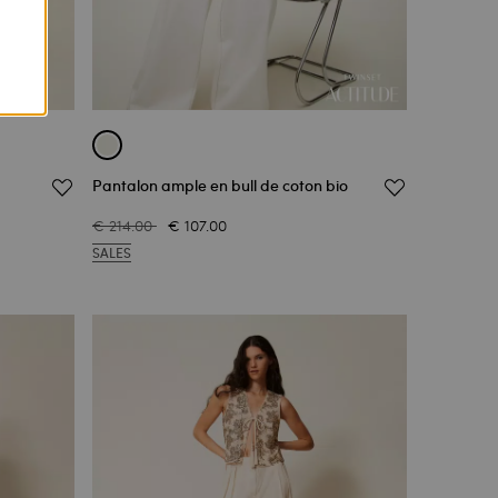
Pantalon ample en bull de coton bio
€ 214.00
€ 107.00
SALES