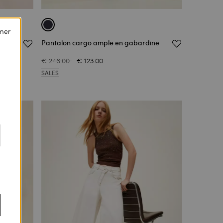
mer
perle
Pantalon cargo ample en gabardine
€ 246.00
€ 123.00
SALES