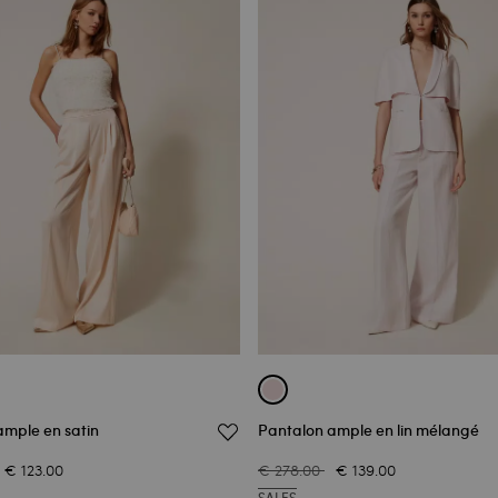
ample en satin
Pantalon ample en lin mélangé
€ 123.00
€ 278.00
€ 139.00
SALES