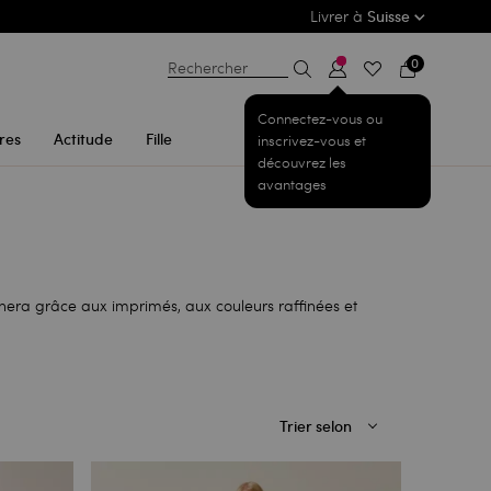
Livrer à
Suisse
0
Rechercher
Connectez-vous ou
res
Actitude
Fille
inscrivez-vous et
découvrez les
avantages
nnera grâce aux imprimés, aux couleurs raffinées et
Trier selon