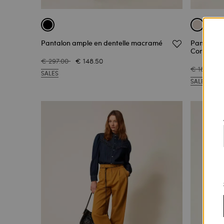
Pantalon ample en dentelle macramé
Pantalon 
Cornely
€ 297.00
€ 148.50
€ 186.00
SALES
SALES