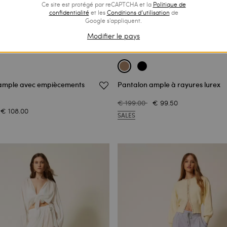
Ce site est protégé par reCAPTCHA et la
Politique de
confidentialité
et les
Conditions d’utilisation
de
Google s'appliquent.
Modifier le pays
ample avec empiècements
Pantalon ample à rayures lurex
€ 199.00
€ 99.50
€ 108.00
SALES