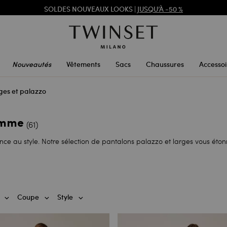
SOLDES NOUVEAUX LOOKS |
JUSQU’À -50 %
TWINSET FOR YOU : DES AVANTAGES EXCLUSIFS POUR LES MEMBERS
Nouveautés
Vêtements
Sacs
Chaussures
Accessoi
ges et palazzo
emme
(61)
ance au style. Notre sélection de pantalons palazzo et larges vous éto
Coupe
Style