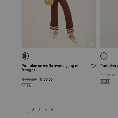
Pantalon en maille avec zigzag et
Pantalon 
franges
€ 168.00
€ 178.00
€ 89.00
SALES
SALES
1
2
3
4