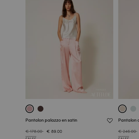
Pantalon palazzo en satin
Pantalon 
€ 178.00
€ 89.00
€ 246.00
SALES
SALES