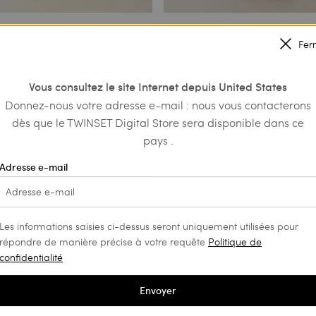
Fer
en mousseline avec broderie
Pantalon ample avec boutons en 
€ 201.00
€ 100.50
Vous consultez le site Internet depuis United States
€ 93.00
Donnez-nous votre adresse e-mail : nous vous contacterons
SALES
dès que le TWINSET Digital Store sera disponible dans ce
pays .
Adresse e-mail
Les informations saisies ci-dessus seront uniquement utilisées pour
répondre de manière précise à votre requête
Politique de
confidentialité
Envoyer