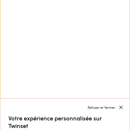
Ce site est protégé par reCAPTCHA et la
Politique de
confidentialité
et les
Conditions d’utilisation
de
Google s'appliquent.
Service Clients
Collection
Entreprise
Refuser et fermer
Votre expérience personnalisée sur
Twinset