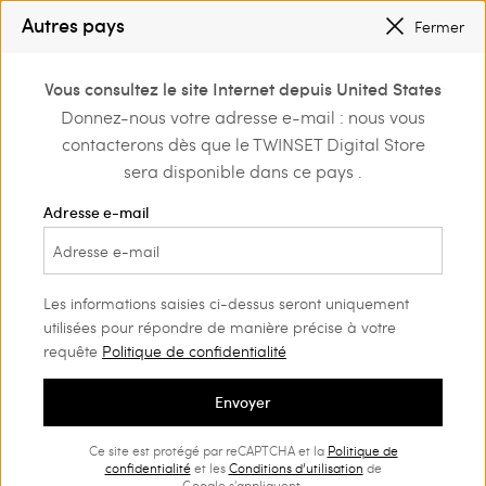
SOLDES NOUVEAUX LOOKS |
JUSQU’À -50 %
Autres pays
Fermer
TWINSET FOR YOU : DES AVANTAGES EXCLUSIFS POUR LES MEMBERS
0
Vous consultez le site Internet depuis United States
Connectez-vous ou
Donnez-nous votre adresse e-mail : nous vous
Home
Outlet
inscrivez-vous et
contacterons dès que le TWINSET Digital Store
découvrez les
avantages
sera disponible dans ce pays .
Adresse e-mail
Les informations saisies ci-dessus seront uniquement
utilisées pour répondre de manière précise à votre
requête
Politique de confidentialité
Envoyer
Ce site est protégé par reCAPTCHA et la
Politique de
confidentialité
et les
Conditions d’utilisation
de
Google s'appliquent.