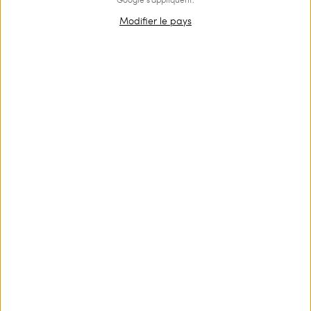
Modifier le pays
OUTLET
Slip brésilien en tulle brodé
€ 43.00
€ 29.00
Slip brésilien en tulle brodé et en tissu stretch sur le devant avec
taille festonnée et broderie bicolore florale à l’arrière.