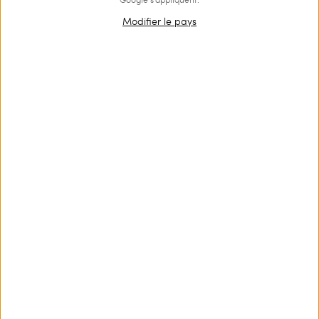
Modifier le pays
OUTLET
Top avec fils effet plumes
€ 164.00
€ 110.00
Top léger tissé à la navette avec fils flottants effet plumes,
bretelles spaghetti effet dos nus et doublure.