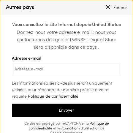
PETITS PRIX
: JUSQU’À -50 % SUR LA COLLECTION PÉ 2026
Autres pays
Fermer
INSCRIVEZ-VOUS
POUR BÉNÉFICIER DE L’EXPÉDITION GRATUITE
0
Vous consultez le site Internet depuis United States
Connectez-vous ou
Donnez-nous votre adresse e-mail : nous vous
Home
Outlet
T-shirts et tops
Tops
inscrivez-vous et
contacterons dès que le TWINSET Digital Store
découvrez les
avantages
sera disponible dans ce pays .
Adresse e-mail
Les informations saisies ci-dessus seront uniquement
utilisées pour répondre de manière précise à votre
requête
Politique de confidentialité
Envoyer
Ce site est protégé par reCAPTCHA et la
Politique de
confidentialité
et les
Conditions d’utilisation
de
Google s'appliquent.