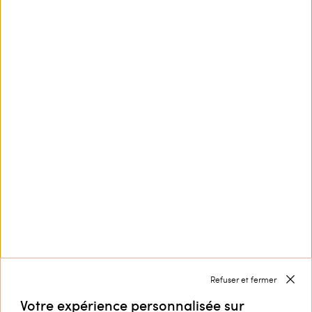
Ce site est protégé par reCAPTCHA et la
Politique de
confidentialité
et les
Conditions d’utilisation
de
Google s'appliquent.
Nous contacter par
+32 800 58 370
Service Clients
Collection
Refuser et fermer
Entreprise
Votre expérience personnalisée sur