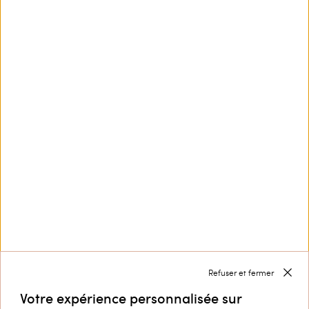
Ce site est protégé par reCAPTCHA et la
Politique de
confidentialité
et les
Conditions d’utilisation
de
Google s'appliquent.
Nous contacter par
+32 800 58 370
Service Clients
Collection
Entreprise
Refuser et fermer
Votre expérience personnalisée sur