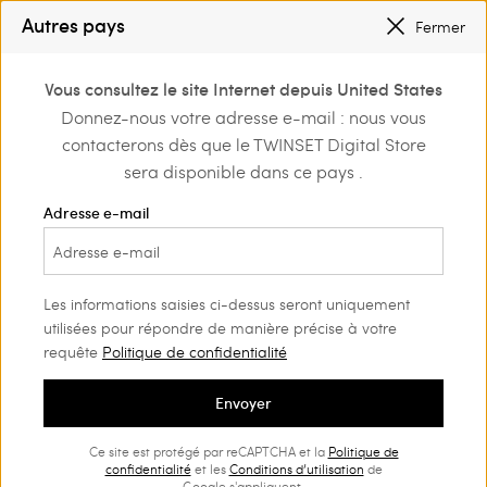
PETITS PRIX
: JUSQU’À -50 % SUR LA COLLECTION PÉ 2026
Autres pays
Fermer
INSCRIVEZ-VOUS
POUR BÉNÉFICIER DE L’EXPÉDITION GRATUITE
0
Vous consultez le site Internet depuis United States
Connectez-vous ou
Donnez-nous votre adresse e-mail : nous vous
Home
Outlet
Tenues de plage
inscrivez-vous et
contacterons dès que le TWINSET Digital Store
découvrez les
avantages
sera disponible dans ce pays .
Adresse e-mail
Les informations saisies ci-dessus seront uniquement
utilisées pour répondre de manière précise à votre
requête
Politique de confidentialité
Envoyer
Ce site est protégé par reCAPTCHA et la
Politique de
confidentialité
et les
Conditions d’utilisation
de
Google s'appliquent.