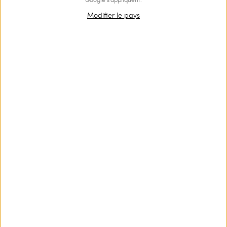
Modifier le pays
OUTLET
Tanga de bain avec Oval T
€ 51.00
€ 35.00
Tanga de bain uni avec lacets réglables sur les côtés et cœur
siglé à l’arrière.