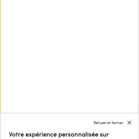
Ce site est protégé par reCAPTCHA et la
Politique de
confidentialité
et les
Conditions d’utilisation
de
Google s'appliquent.
Nous contacter par
+32 800 58 370
Service Clients
Collection
Entreprise
Refuser et fermer
Votre expérience personnalisée sur