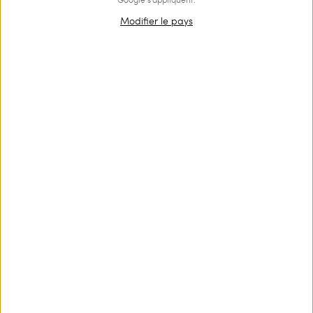
Modifier le pays
OUTLET
Tanga de bain avec imprimé
€ 64.00
€ 43.00
Tanga de bain avec imprimé de roses, patch brodé
asymétrique et doublure contrastée.