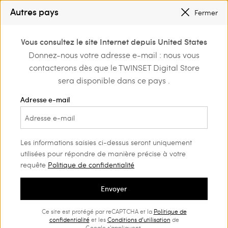
PETITS PRIX
: JUSQU’À -50 % SUR LA COLLECTION PÉ 2026
Autres pays
Fermer
INSCRIVEZ-VOUS
POUR BÉNÉFICIER DE L’EXPÉDITION GRATUITE
0
Vous consultez le site Internet depuis United States
Connectez-vous ou
Donnez-nous votre adresse e-mail : nous vous
Home
Outlet
Tenues de plage
inscrivez-vous et
contacterons dès que le TWINSET Digital Store
découvrez les
avantages
sera disponible dans ce pays .
Adresse e-mail
Les informations saisies ci-dessus seront uniquement
utilisées pour répondre de manière précise à votre
requête
Politique de confidentialité
Envoyer
Ce site est protégé par reCAPTCHA et la
Politique de
confidentialité
et les
Conditions d’utilisation
de
Google s'appliquent.