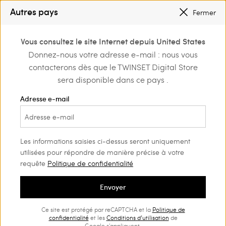
PETITS PRIX
: JUSQU’À -50 % SUR LA COLLECTION PÉ 2026
Autres pays
Fermer
INSCRIVEZ-VOUS
POUR BÉNÉFICIER DE L’EXPÉDITION GRATUITE
0
Vous consultez le site Internet depuis United States
Connectez-vous ou
Donnez-nous votre adresse e-mail : nous vous
Home
Outlet
Tenues de plage
inscrivez-vous et
contacterons dès que le TWINSET Digital Store
découvrez les
avantages
sera disponible dans ce pays .
Adresse e-mail
Les informations saisies ci-dessus seront uniquement
utilisées pour répondre de manière précise à votre
requête
Politique de confidentialité
Envoyer
Ce site est protégé par reCAPTCHA et la
Politique de
confidentialité
et les
Conditions d’utilisation
de
Google s'appliquent.