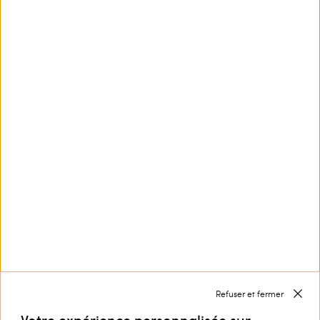
Ce site est protégé par reCAPTCHA et la
Politique de
confidentialité
et les
Conditions d’utilisation
de
Google s'appliquent.
Nous contacter par
+32 800 58 370
Service Clients
Collection
Entreprise
Refuser et fermer