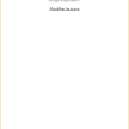
Modifier le pays
OUTLET
Tanga de bain avec broderie
€ 64.00
€ 43.00
Tanga de bain avec broderie de sequins en forme de cœur,
lacets réglables sur les côtés et étiquette siglée à l’arrière.