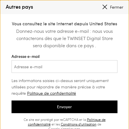
PETITS PRIX
: JUSQU’À -50 % SUR LA COLLECTION PÉ 2026
Autres pays
Fermer
INSCRIVEZ-VOUS
POUR BÉNÉFICIER DE L’EXPÉDITION GRATUITE
0
Vous consultez le site Internet depuis United States
Connectez-vous ou
Donnez-nous votre adresse e-mail : nous vous
Home
Outlet
Robes
inscrivez-vous et
contacterons dès que le TWINSET Digital Store
découvrez les
avantages
sera disponible dans ce pays .
Adresse e-mail
Les informations saisies ci-dessus seront uniquement
utilisées pour répondre de manière précise à votre
requête
Politique de confidentialité
Envoyer
Ce site est protégé par reCAPTCHA et la
Politique de
confidentialité
et les
Conditions d’utilisation
de
Google s'appliquent.