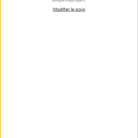
Modifier le pays
OUTLET
Robe mi-longue en popeline imprimée
€ 246.00
€ 165.00
Robe mi-longue non doublée en popeline de coton imprimée
avec bretelles fines, encolure en V et cordon de serrage