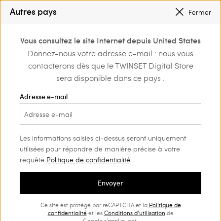
PETITS PRIX
: JUSQU’À -50 % SUR LA COLLECTION PÉ 2026
Autres pays
Fermer
INSCRIVEZ-VOUS
POUR BÉNÉFICIER DE L’EXPÉDITION GRATUITE
0
Vous consultez le site Internet depuis United States
Connectez-vous ou
Donnez-nous votre adresse e-mail : nous vous
Home
Outlet
Robes
inscrivez-vous et
contacterons dès que le TWINSET Digital Store
découvrez les
avantages
sera disponible dans ce pays .
Adresse e-mail
Les informations saisies ci-dessus seront uniquement
utilisées pour répondre de manière précise à votre
requête
Politique de confidentialité
Envoyer
Ce site est protégé par reCAPTCHA et la
Politique de
confidentialité
et les
Conditions d’utilisation
de
Google s'appliquent.