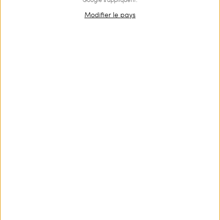
Modifier le pays
OUTLET
Robe courte en tulle plumetis et dentelle
€ 159.00
€ 107.00
Robe courte en point de Milan avec empiècement et manches
en tulle plumetis fluide, passementerie en dentelle festonnée.