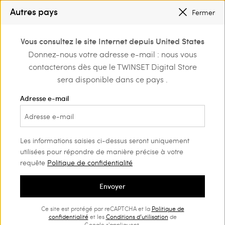
PETITS PRIX
: JUSQU’À -50 % SUR LA COLLECTION PÉ 2026
Autres pays
Fermer
INSCRIVEZ-VOUS
POUR BÉNÉFICIER DE L’EXPÉDITION GRATUITE
0
Vous consultez le site Internet depuis United States
Connectez-vous ou
Donnez-nous votre adresse e-mail : nous vous
Home
Outlet
Robes
inscrivez-vous et
contacterons dès que le TWINSET Digital Store
découvrez les
avantages
sera disponible dans ce pays .
Adresse e-mail
Les informations saisies ci-dessus seront uniquement
utilisées pour répondre de manière précise à votre
requête
Politique de confidentialité
Envoyer
Ce site est protégé par reCAPTCHA et la
Politique de
confidentialité
et les
Conditions d’utilisation
de
Google s'appliquent.