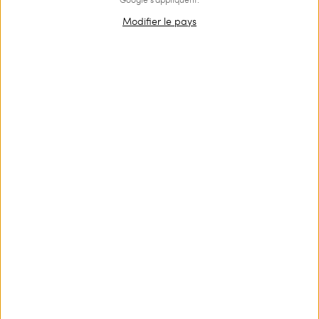
Modifier le pays
OUTLET
Robe courte en tulle avec volants
€ 265.00
€ 178.00
Robe courte en tulle avec jupe rehaussée de volants froncés
dégradés, profonde encolure en V drapée et manches