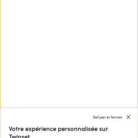
Ce site est protégé par reCAPTCHA et la
Politique de
confidentialité
et les
Conditions d’utilisation
de
Google s'appliquent.
Nous contacter par
+32 800 58 370
Service Clients
Collection
Entreprise
Refuser et fermer
Votre expérience personnalisée sur
Twinset