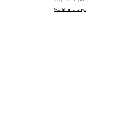
Modifier le pays
OUTLET
Pull côtelé avec imprimé floral
€ 196.00
€ 132.00
Pull en coton mélangé stretch avec imprimé floral placé, large
col rond, manches courtes et coupe fluide.