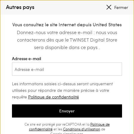
PETITS PRIX
: JUSQU’À -50 % SUR LA COLLECTION PÉ 2026
Autres pays
Fermer
INSCRIVEZ-VOUS
POUR BÉNÉFICIER DE L’EXPÉDITION GRATUITE
0
Vous consultez le site Internet depuis United States
Connectez-vous ou
Donnez-nous votre adresse e-mail : nous vous
Home
Outlet
Pulls et cardigans
Pulls
inscrivez-vous et
contacterons dès que le TWINSET Digital Store
découvrez les
avantages
sera disponible dans ce pays .
Adresse e-mail
Les informations saisies ci-dessus seront uniquement
utilisées pour répondre de manière précise à votre
requête
Politique de confidentialité
Envoyer
Ce site est protégé par reCAPTCHA et la
Politique de
confidentialité
et les
Conditions d’utilisation
de
Google s'appliquent.