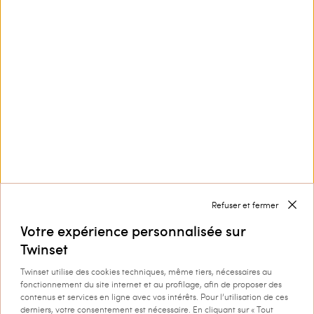
Nous contacter par
+32 800 58 370
Service Clients
Collection
Entreprise
Refuser et fermer
Votre expérience personnalisée sur
Twinset
Twinset utilise des cookies techniques, même tiers, nécessaires au
fonctionnement du site internet et au profilage, afin de proposer des
Livraison à : Belgique
contenus et services en ligne avec vos intérêts. Pour l’utilisation de ces
derniers, votre consentement est nécessaire. En cliquant sur « Tout