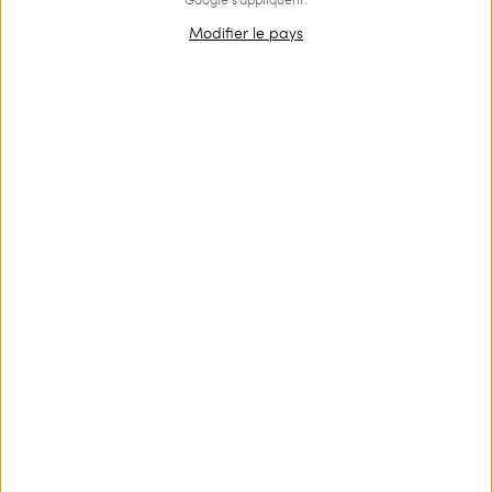
Modifier le pays
OUTLET
Haut de maillot de bain triangle avec strass Oval T
€ 77.00
€ 52.00
Haut de maillot de bain triangle ampliforme avec bonnets
amovibles et application de strass siglés logo Oval T.