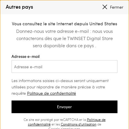
PETITS PRIX
: JUSQU’À -50 % SUR LA COLLECTION PÉ 2026
Autres pays
Fermer
INSCRIVEZ-VOUS
POUR BÉNÉFICIER DE L’EXPÉDITION GRATUITE
0
Vous consultez le site Internet depuis United States
Connectez-vous ou
Donnez-nous votre adresse e-mail : nous vous
Home
Outlet
Tenues de plage
inscrivez-vous et
contacterons dès que le TWINSET Digital Store
découvrez les
avantages
sera disponible dans ce pays .
Adresse e-mail
Les informations saisies ci-dessus seront uniquement
utilisées pour répondre de manière précise à votre
requête
Politique de confidentialité
Envoyer
Ce site est protégé par reCAPTCHA et la
Politique de
confidentialité
et les
Conditions d’utilisation
de
Google s'appliquent.