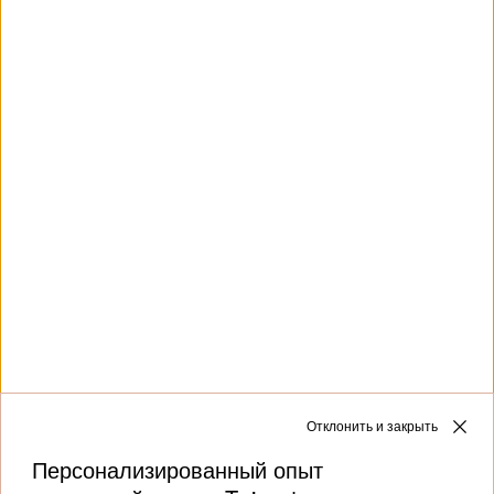
Сумка через плечо из
стеганого бархата
€ 173.00
НОВЫЕ ПОСТУПЛЕНИЯ
Отклонить и закрыть
Персонализированный опыт