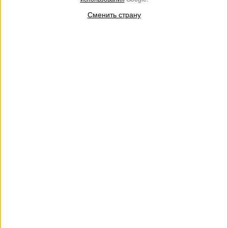
Сменить страну
Сумка через плечо из рафии с
Атласный пошет с пайетками
пряжкой с логотипом
€ 132.00
€ 66.00
€ 278.00
€ 139.00
SALES
SALES