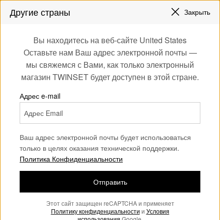
СКИДКИ НОВЫЕ НАРЯДЫ |
ДО 50%
Другие страны
Закрыть
ЗАРЕГИСТРИРУЙТЕСЬ
ЧТОБЫ ПОЛУЧИТЬ БЕСПЛАТНУЮ ДОСТАВКУ
0
Вы находитесь на веб-сайте United States
Войдите или
Оставьте нам Ваш адрес электронной почты —
Home
Сумки
Мини-сумки
зарегистрируйтесь
мы свяжемся с Вами, как только электронный
для эксклюзивных
магазин TWINSET будет доступен в этой стране.
Мини-сумки женщина
бонусов
(17)
Адрес e-mail
Мини-формат - макси-стиль: как можно не любить мини-
сумки Twinset? Дизайнерские творения, богатые деталями,
чтобы носить с собой только самое необходимое.
Ваш адрес электронной почты будет использоваться
только в целях оказания технической поддержки.
Политика Конфиденциальности
Отправить
Этот сайт защищен reCAPTCHA и применяет
Политику конфиденциальности
и
Условия
использования
Google.