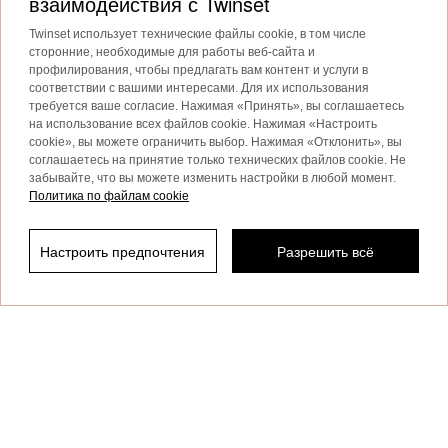
взаимодействия с Twinset
Twinset использует технические файлы cookie, в том числе
Мини-сумка Twinset: женственная, культовая, которую
можно взять с собой куда угодно
сторонние, необходимые для работы веб-сайта и
профилирования, чтобы предлагать вам контент и услуги в
Мини-сумки
стали незаменимым аксессуаром благодаря
соответствии с вашими интересами. Для их использования
своему изысканному и компактному дизайну, который делает
требуется ваше согласие. Нажимая «Принять», вы соглашаетесь
их почти что украшением.
на использование всех файлов cookie. Нажимая «Настроить
cookie», вы можете ограничить выбор. Нажимая «Отклонить», вы
Подробнее
соглашаетесь на принятие только технических файлов cookie. Не
забывайте, что вы можете изменить настройки в любой момент.
Политика по файлам cookie
Настроить предпочтения
Разрешить всё
TWINSET News
Отфильтровать по
Подпишитесь, чтобы быть в курсе
последних новостей и акций
TWINSET.
Privacy Policy