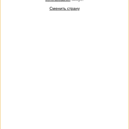
Сменить страну
Сникеры Fessura со
Кожаные сникеры с
вставками
контрастными вставками
€ 208.00
€ 104.00
€ 182.00
€ 91.00
SALES
SALES