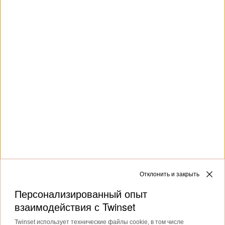
Политику конфиденциальности
и
Условия
использования
Google.
Клиентская служба
Коллекции
О бренде
Отклонить и закрыть
Персонализированный опыт
взаимодействия с Twinset
Twinset использует технические файлы cookie, в том числе