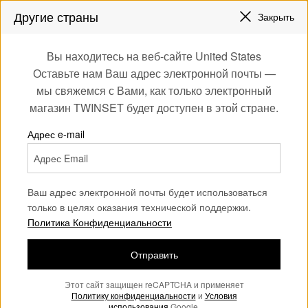
СКИДКИ НОВЫЕ НАРЯДЫ |
ДО 50%
Другие страны
Закрыть
ЗАРЕГИСТРИРУЙТЕСЬ
ЧТОБЫ ПОЛУЧИТЬ БЕСПЛАТНУЮ ДОСТАВКУ
0
Вы находитесь на веб-сайте United States
Войдите или
Оставьте нам Ваш адрес электронной почты —
e
Скидки
Обувь
Сникеры
зарегистрируйтесь
мы свяжемся с Вами, как только электронный
для эксклюзивных
магазин TWINSET будет доступен в этой стране.
бонусов
Кроссовки
Адрес e-mail
(7)
Ваш адрес электронной почты будет использоваться
только в целях оказания технической поддержки.
Политика Конфиденциальности
Отправить
Этот сайт защищен reCAPTCHA и применяет
Политику конфиденциальности
и
Условия
использования
Google.