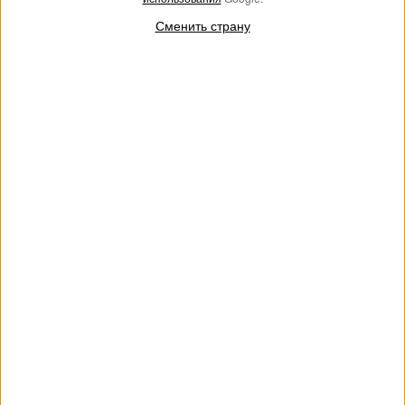
Сменить страну
Платье-комбинезон на одно
Короткое платье из вуали с
плечо из переработанного
воланом
поплина
€ 237.00
€ 118.50
€ 242.00
€ 121.00
SALES
SALES