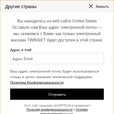
СКИДКИ НОВЫЕ НАРЯДЫ |
ДО 50%
Другие страны
Закрыть
ЗАРЕГИСТРИРУЙТЕСЬ
ЧТОБЫ ПОЛУЧИТЬ БЕСПЛАТНУЮ ДОСТАВКУ
0
Вы находитесь на веб-сайте United States
Войдите или
Оставьте нам Ваш адрес электронной почты —
Home
Actitude
Платья
зарегистрируйтесь
мы свяжемся с Вами, как только электронный
для эксклюзивных
магазин TWINSET будет доступен в этой стране.
бонусов
Платья из коллекции Actitude
(32)
Адрес e-mail
Платья из коллекции Actitude отличаются кроем и тканями,
подходящими для самых разнообразных случаев.
Ваш адрес электронной почты будет использоваться
только в целях оказания технической поддержки.
Политика Конфиденциальности
Отправить
Этот сайт защищен reCAPTCHA и применяет
Политику конфиденциальности
и
Условия
использования
Google.