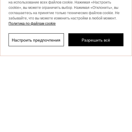
на использование всех файлов cookie. Нажимая «Настроить
cookie», вы можете ограничить выбор. Нажимая «Отклонить», вы
соглашаетесь на принятие только технических файлов cookie. Не
забывайте, что вы можете изменить настройки в любой момент.
Политика по файлам cookie
Универсальные и актуальные: платья из коллекции
Actitude by Twinset
Настроить предпочтения
Разрешить всё
Отфильтровать по
Платья из коллекции Actitude
всегда уместны, если вы хотите
выглядеть максимально стильно: на работе, на
повседневных встречах, на церемониях, в торжественные
вечера и в свободное время.
Подробнее
TWINSET News
Подпишитесь, чтобы быть в курсе
последних новостей и акций