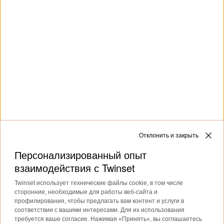
Короткое платье из тюля с
Длинное платье из поплина с
цветами
открытыми плечами
€ 205.00
€ 102.50
€ 251.00
€ 125.50
SALES
SALES
Отклонить и закрыть
Персонализированный опыт
взаимодействия с Twinset
ЗАГРУЗИТЬ БОЛЬШЕ
Twinset использует технические файлы cookie, в том числе
сторонние, необходимые для работы веб-сайта и
профилирования, чтобы предлагать вам контент и услуги в
соответствии с вашими интересами. Для их использования
Next
требуется ваше согласие. Нажимая «Принять», вы соглашаетесь
1
2