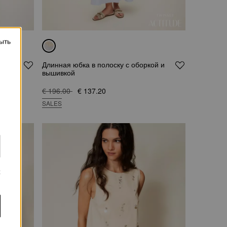
ыть
YFO с
Длинная юбка в полоску с оборкой и
вышивкой
€ 196.00
€ 137.20
SALES
х