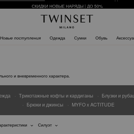
СКИДКИ НОВЫЕ НАРЯДЫ |
ДО 50%
АРЕГИСТРИРУЙТЕСЬ
ЧТОБЫ ПОЛУЧИТЬ БЕСПЛАТНУЮ ДОСТАВ
Новые поступления
Одежда
Сумки
Обувь
Аксессу
ьного и вневременного характера.
дежда
Tрикотажные кофты и кардиганы
Блузки и руба
Брюки и джинсы
MYFO x ACTITUDE
арактеристики
Силуэт