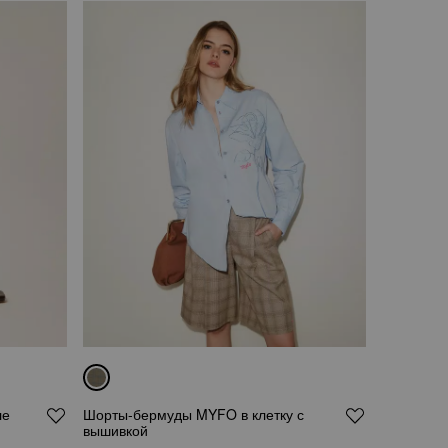
ле
Шорты-бермуды MYFO в клетку с
вышивкой