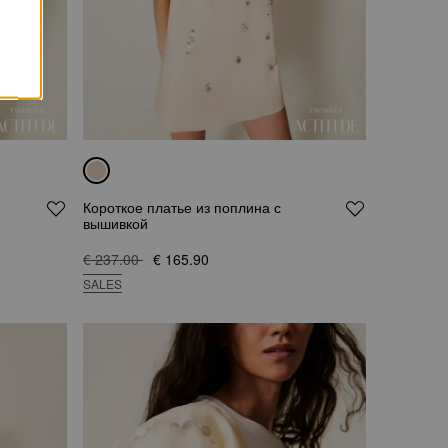
Короткое платье из поплина с
вышивкой
€ 237.00
€ 165.90
SALES