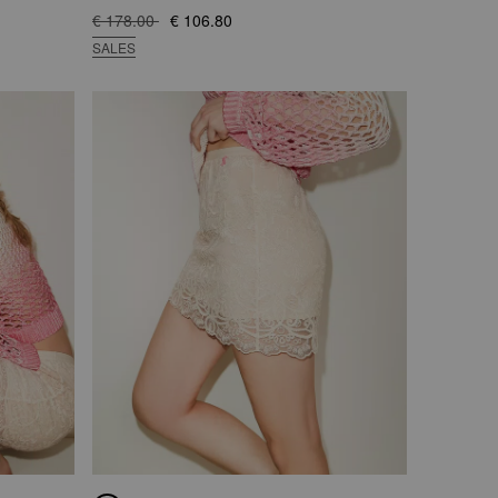
€ 178.00
€ 106.80
SALES