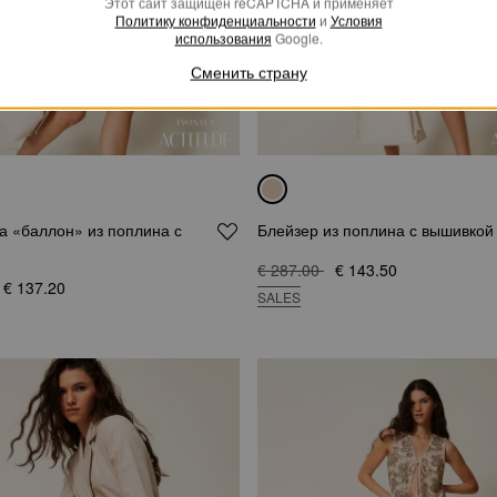
Этот сайт защищен reCAPTCHA и применяет
Политику конфиденциальности
и
Условия
использования
Google.
Сменить страну
а «баллон» из поплина с
Блейзер из поплина с вышивкой
€ 287.00
€ 143.50
€ 137.20
SALES