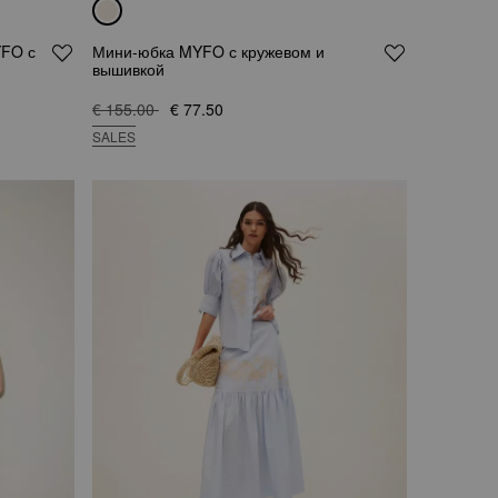
YFO с
Мини-юбка MYFO с кружевом и
вышивкой
€ 155.00
€ 77.50
SALES