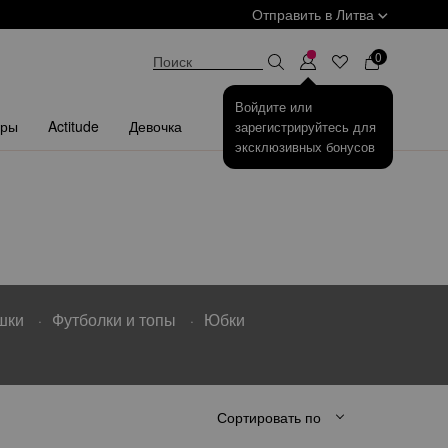
Отправить в
Литва
КУ
0
Поиск
Войдите или
ары
Actitude
Девочка
зарегистрируйтесь для
эксклюзивных бонусов
шки
Футболки и топы
Юбки
Сортировать по