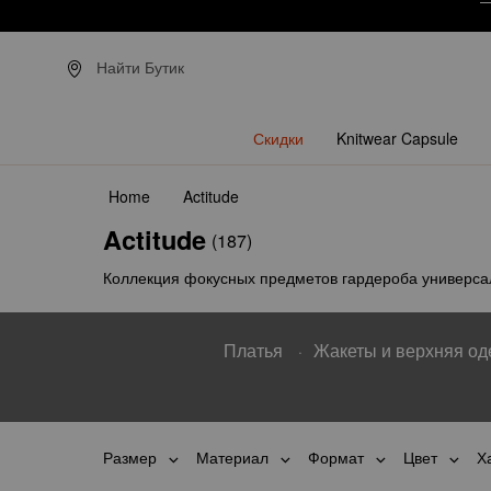
З
Найти Бутик
Скидки
Knitwear Capsule
Home
Actitude
Actitude
(187)
Коллекция фокусных предметов гардероба универсал
Платья
Жакеты и верхняя о
Размер
Материал
Формат
Цвет
Х