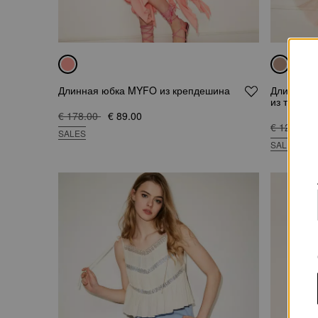
Длинная юбка MYFO из крепдешина
Длинная 
из тюля
€ 178.00
€ 89.00
€ 127.00
SALES
SALES