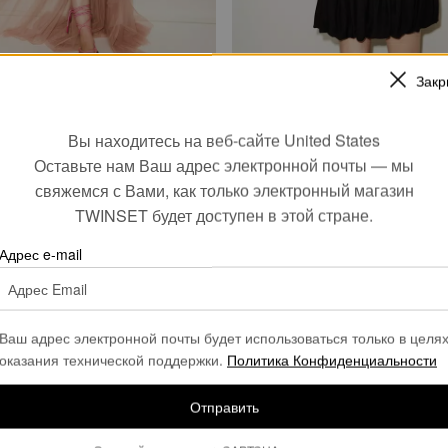
Закр
асимметричная юбка MYFO
Короткое трикотажное платье M
Вы находитесь на веб-сайте United States
оборкой
Оставьте нам Ваш адрес электронной почты — мы
€ 88.90
€ 205.00
€ 123.00
свяжемся с Вами, как только электронный магазин
SALES
TWINSET будет доступен в этой стране.
Адрес e-mail
Ваш адрес электронной почты будет использоваться только в целя
оказания технической поддержки.
Политика Конфиденциальности
Отправить