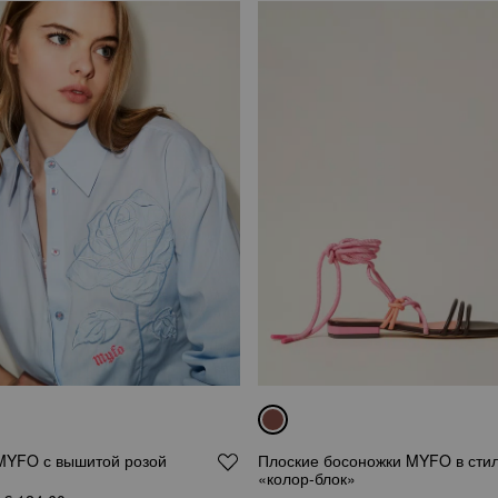
MYFO с вышитой розой
Плоские босоножки MYFO в сти
«колор-блок»