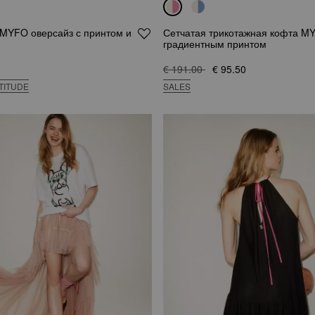
 MYFO оверсайз с принтом и
Сетчатая трикотажная кофта M
градиентным принтом
€ 191.00
€ 95.50
TITUDE
SALES