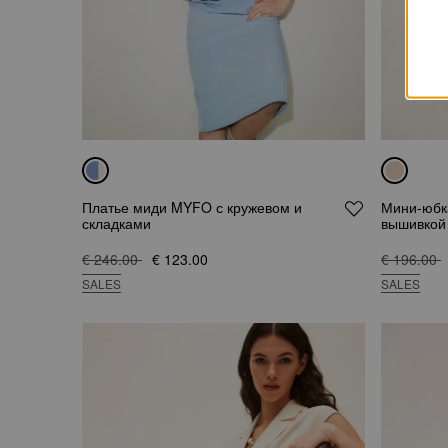
Платье миди MYFO с кружевом и
Мини-юбк
складками
вышивкой
€ 246.00
€ 123.00
€ 196.00
SALES
SALES