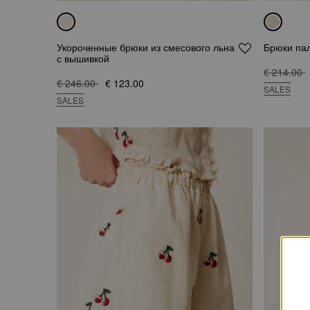
Укороченные брюки из смесового льна
Брюки па
с вышивкой
€ 214.00
€ 246.00
€ 123.00
SALES
SALES