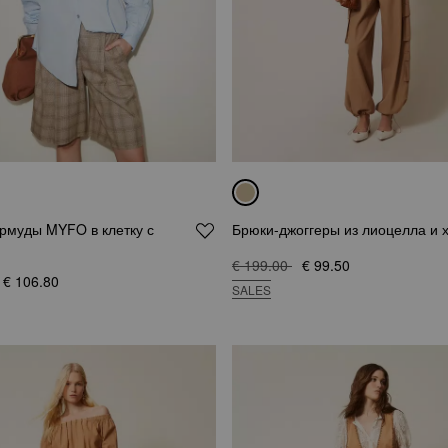
рмуды MYFO в клетку с
Брюки-джоггеры из лиоцелла и 
€ 199.00
€ 99.50
€ 106.80
SALES