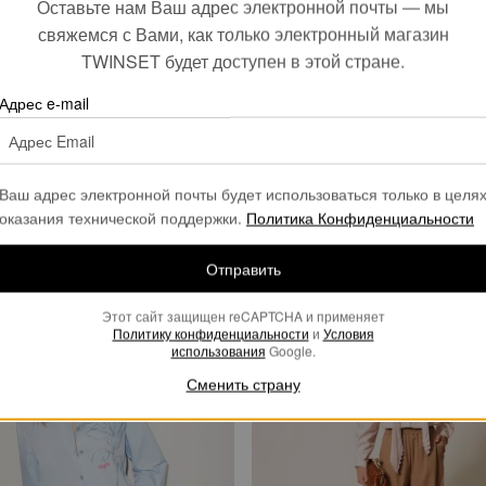
Оставьте нам Ваш адрес электронной почты — мы
свяжемся с Вами, как только электронный магазин
TWINSET будет доступен в этой стране.
Адрес e-mail
смесового льна
Широкие брюки из твила
Ваш адрес электронной почты будет использоваться только в целя
€ 91.50
€ 196.00
€ 98.00
оказания технической поддержки.
Политика Конфиденциальности
SALES
Отправить
Этот сайт защищен reCAPTCHA и применяет
Политику конфиденциальности
и
Условия
использования
Google.
Сменить страну