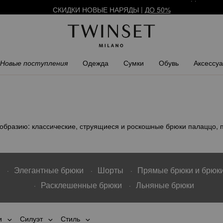
СКИДКИ НОВЫЕ НАРЯДЫ |
ДО 50%
АРЕГИСТРИРУЙТЕСЬ
ЧТОБЫ ПОЛУЧИТЬ БЕСПЛАТНУЮ ДОСТАВ
Новые поступления
Одежда
Сумки
Обувь
Аксессу
образию: классические, струящиеся и роскошные брюки палаццо, 
Элегантные брюки
Шорты
Прямые брюки и брюки
Расклешенные брюки
Льняные брюки
и
Силуэт
Стиль