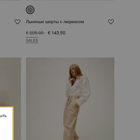
Льняные шорты с люрексом
€ 205.00
€ 143.50
SALES
ыть