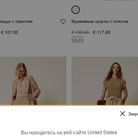
лаццо с принтом
Кружевные шорты с поясом
€ 107.00
€ 196.00
€ 117.60
SALES
Закр
Вы находитесь на веб-сайте United States