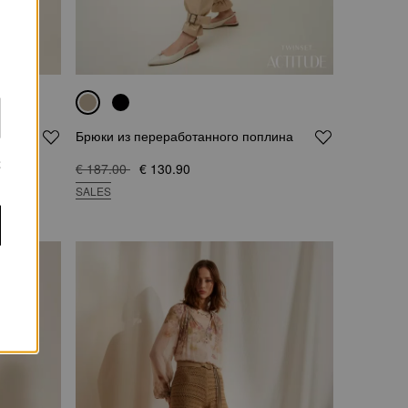
Брюки из переработанного поплина
х
€ 187.00
€ 130.90
SALES