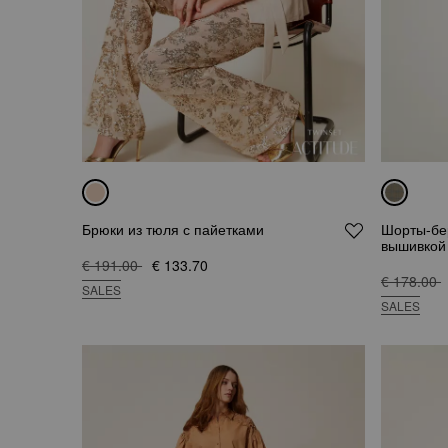
Брюки из тюля с пайетками
Шорты-бе
вышивкой
€ 191.00
€ 133.70
€ 178.00
SALES
SALES