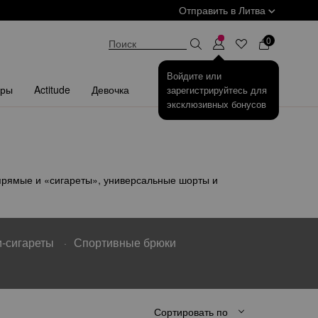
Отправить в
Литва
КУ
0
Поиск
Войдите или
ары
Actitude
Девочка
зарегистрируйтесь для
эксклюзивных бонусов
прямые и «сигареты», универсальные шорты и
-сигареты
Спортивные брюки
Сортировать по