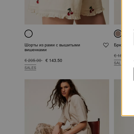
Шорты из рами с вышитыми
Брюки из 
вишенками
€ 183.00
€ 205.00
€ 143.50
SALES
SALES