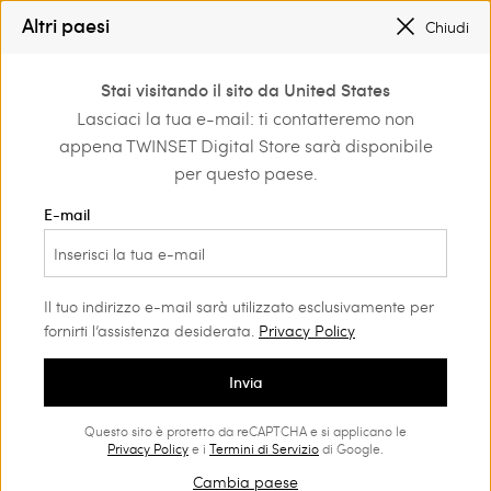
SALDI NUOVI LOOK |
FINO AL -50%
Altri paesi
Chiudi
TWINSET FOR YOU: VANTAGGI ESCLUSIVI PER I REGISTRATI
0
Stai visitando il sito da United States
Accedi o registrati per
Lasciaci la tua e-mail: ti contatteremo non
Shop by occasion
Tempo libero
scoprire vantaggi
appena TWINSET Digital Store sarà disponibile
esclusivi
Tempo libero Bambina
(54)
per questo paese.
Giochi, relax e divertimento sono i momenti più belli per
E-mail
esprimere il proprio stile. La nostra proposta di abbigliamento
da bambina per il tempo libero andrà incontro a tutte le
esigenze della tua piccola.
Il tuo indirizzo e-mail sarà utilizzato esclusivamente per
fornirti l’assistenza desiderata.
Privacy Policy
Invia
Questo sito è protetto da reCAPTCHA e si applicano le
Privacy Policy
e i
Termini di Servizio
di Google.
Cambia paese