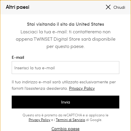
SALDI NUOVI LOOK |
FINO AL -50%
Altri paesi
Chiudi
TWINSET FOR YOU: VANTAGGI ESCLUSIVI PER I REGISTRATI
0
Stai visitando il sito da United States
Accedi o registrati per
Lasciaci la tua e-mail: ti contatteremo non
igliamento
Vestiti
Vestiti lunghi
scoprire vantaggi
appena TWINSET Digital Store sarà disponibile
esclusivi
Vestiti lunghi Donna
(97)
per questo paese.
I vestiti lunghi sono un capo versatile e must-have del
E-mail
guardaroba. I nostri modelli sono realizzati per valorizzare la
tua silhouette, aggiungendo un tocco di glamour e stile. Scopri
tutte le proposte firmate Twinset.
Il tuo indirizzo e-mail sarà utilizzato esclusivamente per
fornirti l’assistenza desiderata.
Privacy Policy
Invia
Questo sito è protetto da reCAPTCHA e si applicano le
Privacy Policy
e i
Termini di Servizio
di Google.
Cambia paese