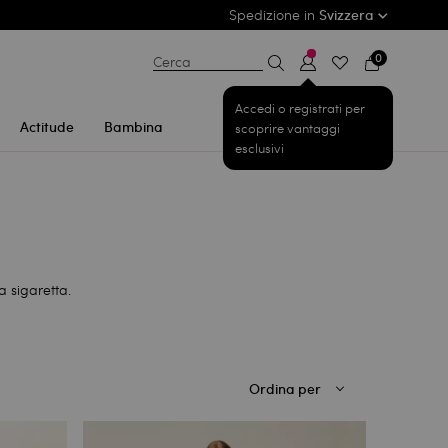
Spedizione in
Svizzera
0
Cerca
Accedi o registrati per
Actitude
Bambina
scoprire vantaggi
esclusivi
a sigaretta.
Ordina per