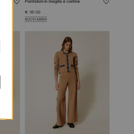
lo
Pantaloni in maglia a costine
€ 181.00
NUOVI ARRIVI