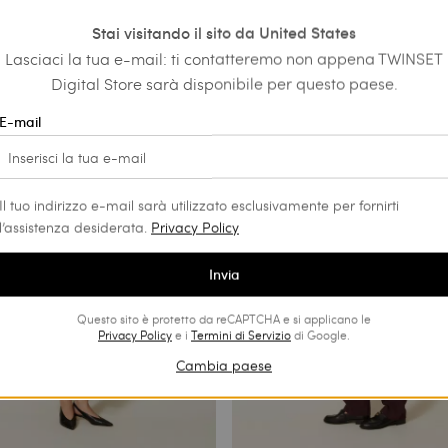
ritti in twill con tasche
Pantaloni dritti con ricamo sangal
Stai visitando il sito da United States
€ 196.00
Lasciaci la tua e-mail: ti contatteremo non appena TWINSET
Digital Store sarà disponibile per questo paese.
E-mail
Il tuo indirizzo e-mail sarà utilizzato esclusivamente per fornirti
l’assistenza desiderata.
Privacy Policy
Invia
Questo sito è protetto da reCAPTCHA e si applicano le
Privacy Policy
e i
Termini di Servizio
di Google.
Cambia paese