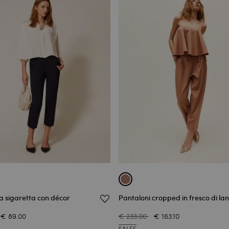
a sigaretta con décor
Pantaloni cropped in fresco di la
€ 89.00
€ 233.00
€ 163.10
SALES