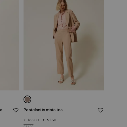
na
Pantaloni in misto lino
€ 183.00
€ 91.50
SALES