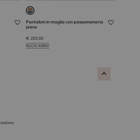
Pantaloni in maglia con passamaneria
jeans
€ 203.00
NUOVI ARRIVI
.
ccasione