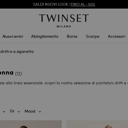
SALDI NUOVI LOOK |
FINO AL -50%
TWINSET FOR YOU: VANTAGGI ESCLUSIVI PER I REGISTRATI
Nuovi arrivi
Abbigliamento
Borse
Scarpe
Accessori
dritti e a sigaretta
Donna
(12)
ie alla linea essenziale: scopri la nostra selezione di pantaloni dritti e 
Fit
Mood