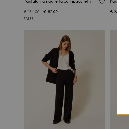
Pantaloni a sigaretta con spacchetti
Pantaloni d
€ 164.00
€ 82.00
€ 287.00
SALES