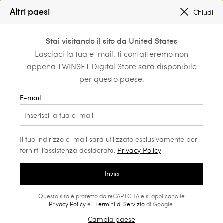
SALDI NUOVI LOOK |
FINO AL -50%
Altri paesi
Chiudi
TWINSET FOR YOU: VANTAGGI ESCLUSIVI PER I REGISTRATI
0
Stai visitando il sito da United States
Accedi o registrati per
Lasciaci la tua e-mail: ti contatteremo non
amento
Shop by occasion
Party
scoprire vantaggi
appena TWINSET Digital Store sarà disponibile
esclusivi
Party Donna
(57)
per questo paese.
Party by night o soirée raffinata? Festa di compleanno o
E-mail
aperitivo al tramonto? Troverai quella che fa per te nella nostra
selezione di vestiti da festa grazie a una miriade di proposte
pronte a farti brillare.
Il tuo indirizzo e-mail sarà utilizzato esclusivamente per
fornirti l’assistenza desiderata.
Privacy Policy
Invia
Questo sito è protetto da reCAPTCHA e si applicano le
Privacy Policy
e i
Termini di Servizio
di Google.
Cambia paese