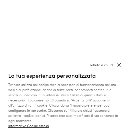
TWINSET.
Privacy Policy
Questo sito è protetto da reCAPTCHA e si applicano le
Privacy Policy
e i
Termini di Servizio
di Google.
Rifiuta e chiudi
La tua esperienza personalizzata
Hai bisogno di aiuto?
Twinset utilizza dei cookie tecnici necessari al funzionamento del sito
web e di profilazione, anche di terze parti, per proporti contenuti e
servizi in linea con i tuoi interessi. Per l'utilizzo di questi ultimi è
necessario il tuo consenso. Cliccando su "Accetta tutti" acconsenti
Collezioni
all'utilizzo di tutti i cookie. Cliccando su "Imposta preferenze" puoi
configurare le tue scelte. Cliccando su "Rifiuta e chiudi" accetterai
soltanto i cookie tecnici. Ricorda che puoi modificare il tuo consenso in
ogni momento.
Corporate
Informativa Cookie estesa