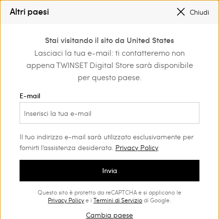
SALDI NUOVI LOOK |
FINO AL -50%
Altri paesi
Chiudi
TWINSET FOR YOU: VANTAGGI ESCLUSIVI PER I REGISTRATI
0
Stai visitando il sito da United States
Accedi o registrati per
Lasciaci la tua e-mail: ti contatteremo non
Home
Outlet
Vestiti
scoprire vantaggi
appena TWINSET Digital Store sarà disponibile
esclusivi
per questo paese.
E-mail
Il tuo indirizzo e-mail sarà utilizzato esclusivamente per
fornirti l’assistenza desiderata.
Privacy Policy
Invia
Questo sito è protetto da reCAPTCHA e si applicano le
Privacy Policy
e i
Termini di Servizio
di Google.
Cambia paese