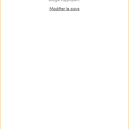
Modifier le pays
Tanga de bain réversible rayé
Haut de maillot de bain
triangle jacquard rayé
€ 69.00
€ 48.30
€ 90.00
€ 63.00
PROMOTIONS
PROMOTIONS