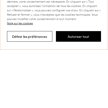
derniers, votre consentement est nécessaire. En cliquant sur « Tout
Next
1
2
3
4
5
accepter », vous autorisez l’utilisation de tous les cookies. En cliquant
sur « Personnaliser », vous pouvez configurer vos choix. En cliquant sur «
Refuser et fermer », vous n’acceptez que les cookies techniques. Vous
pouvez modifier votre consentement à tout moment.
Note sur les cookies
Tenues de plage et maillots de bain Twinset
Définir les préférences
Autoriser tout
Filtrer par
Vous découvrirez dans notre sélection de
une
tenues de plage
vaste proposition de
maillots de bain et de maillots de bain une
pensés pour vous faire resplendir lors de vos prochaines
pièce
vacances.
En savoir plus
TWINSET News
Inscrivez-vous pour découvrir les
dernières