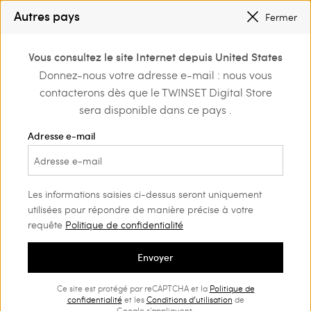
PETITS PRIX
: JUSQU’À -50 % SUR LA COLLECTION PÉ 2026
Autres pays
Fermer
INSCRIVEZ-VOUS
POUR BÉNÉFICIER DE L’EXPÉDITION GRATUITE
0
Vous consultez le site Internet depuis United States
Connectez-vous ou
Donnez-nous votre adresse e-mail : nous vous
me
Vêtements
inscrivez-vous et
contacterons dès que le TWINSET Digital Store
découvrez les
Tenues de plage Femme
(99)
avantages
sera disponible dans ce pays .
Envie de vacances ? Choisissez le maillot de bain Twinset fait
Adresse e-mail
pour vous dans la nouvelle collection pour la saison Printemps-
Été. Vous trouverez également des vêtements à arborer à la
mer et des accessoires de plage qui compléteront vos looks.
Les informations saisies ci-dessus seront uniquement
utilisées pour répondre de manière précise à votre
requête
Politique de confidentialité
Envoyer
Ce site est protégé par reCAPTCHA et la
Politique de
confidentialité
et les
Conditions d’utilisation
de
Google s'appliquent.