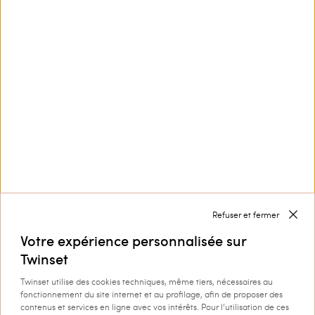
Sandales compensées avec
Cabas en raphia avec franges
fleur
latérales
€ 112.00
€ 67.20
€ 125.00
€ 62.50
PROMOTIONS
PROMOTIONS
Refuser et fermer
Votre expérience personnalisée sur
Twinset
CHARGER DAVANTAGE
Twinset utilise des cookies techniques, même tiers, nécessaires au
fonctionnement du site internet et au profilage, afin de proposer des
contenus et services en ligne avec vos intérêts. Pour l’utilisation de ces