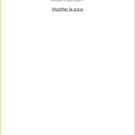
Modifier le pays
Chemise en popeline et tulle
Chemise en voile avec poches
avec fleurs
€ 150.00
€ 75.00
€ 178.00
€ 89.00
PROMOTIONS
PROMOTIONS