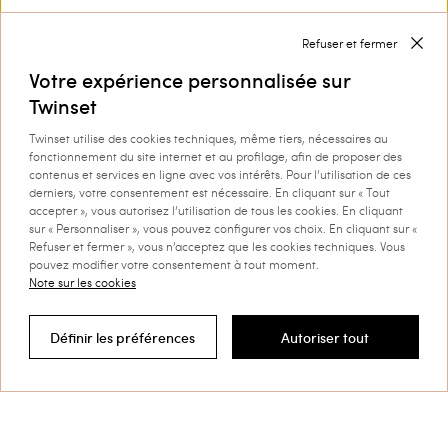
TWINSET.
Privacy Policy
Refuser et fermer
Votre expérience personnalisée sur
Twinset
Twinset utilise des cookies techniques, même tiers, nécessaires au
Ce site est protégé par reCAPTCHA et la
Politique de
confidentialité
et les
Conditions d’utilisation
de
fonctionnement du site internet et au profilage, afin de proposer des
Google s'appliquent.
contenus et services en ligne avec vos intérêts. Pour l’utilisation de ces
derniers, votre consentement est nécessaire. En cliquant sur « Tout
accepter », vous autorisez l’utilisation de tous les cookies. En cliquant
sur « Personnaliser », vous pouvez configurer vos choix. En cliquant sur «
Refuser et fermer », vous n’acceptez que les cookies techniques. Vous
pouvez modifier votre consentement à tout moment.
Note sur les cookies
Service Clients
Définir les préférences
Autoriser tout
Filtrer par
Collection