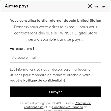
PETITS PRIX
: JUSQU’À -50 % SUR LA COLLECTION PÉ 2026
Autres pays
Fermer
INSCRIVEZ-VOUS
POUR BÉNÉFICIER DE L’EXPÉDITION GRATUITE
0
Vous consultez le site Internet depuis United States
Connectez-vous ou
Donnez-nous votre adresse e-mail : nous vous
e
Actitude
Blouses et chemises
inscrivez-vous et
contacterons dès que le TWINSET Digital Store
découvrez les
Blouses et chemises Collection
(16)
avantages
sera disponible dans ce pays .
Actitude
Adresse e-mail
Les chemises et les blouses de la collection Actitude complètent
les looks en les rendant uniques et actuels. La sélection mise sur
les imprimés, les volumes actuels et les détails raffinés.
Les informations saisies ci-dessus seront uniquement
utilisées pour répondre de manière précise à votre
requête
Politique de confidentialité
Envoyer
Ce site est protégé par reCAPTCHA et la
Politique de
confidentialité
et les
Conditions d’utilisation
de
Google s'appliquent.