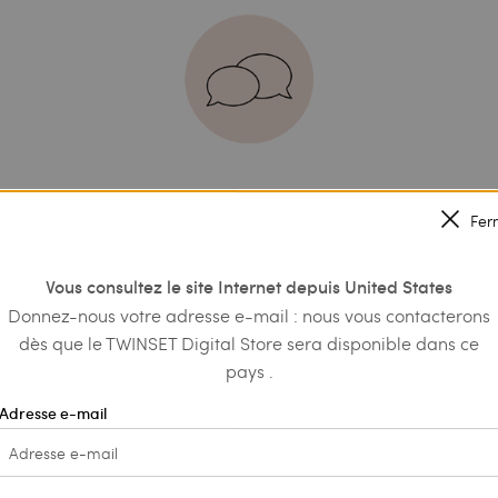
Fer
1.
sur le chat en bas à droite
Cliquez
ainsi, la conseillère de vente 
tre centre d’intérêt :
connectera
Vous consultez le site Internet depuis United States
Recevez des informations et des conseils personnal
Donnez-nous votre adresse e-mail : nous vous contacterons
os achats ou sauvegardez vos articles dans votre l
dès que le TWINSET Digital Store sera disponible dans ce
pays .
Adresse e-mail